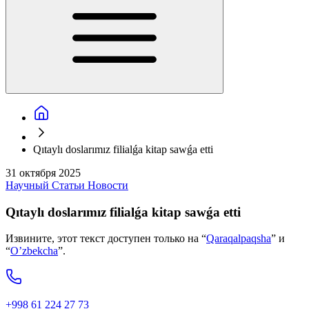
Qıtaylı doslarımız filialǵa kitap sawǵa etti
31 октября 2025
Научный
Статьи
Новости
Qıtaylı doslarımız filialǵa kitap sawǵa etti
Извините, этот текст доступен только на “
Qaraqalpaqsha
” и
“
O’zbekcha
”.
+998 61 224 27 73