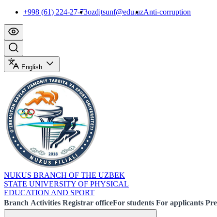
+998 (61) 224-27-73
ozdjtsunf@edu.uz
Anti-corruption
English
NUKUS BRANCH OF THE UZBEK
STATE UNIVERSITY OF PHYSICAL
EDUCATION AND SPORT
Branch
Activities
Registrar office
For students
For applicants
Pre