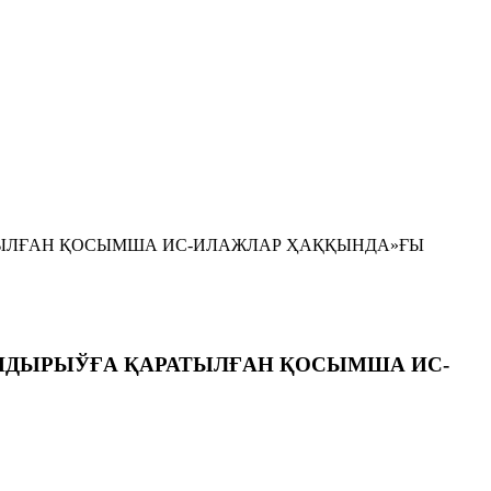
ТЫЛҒАН ҚОСЫМША ИС-ИЛАЖЛАР ҲАҚҚЫНДА»ҒЫ
НДЫРЫЎҒА ҚАРАТЫЛҒАН ҚОСЫМША ИС-