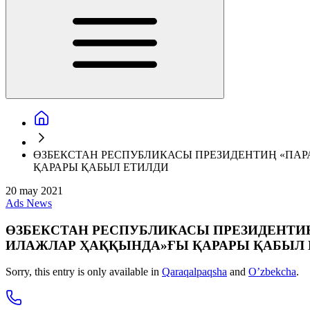
ӨЗБЕКСТАН РЕСПУБЛИКАСЫ ПРЕЗИДЕНТИҢ «П
ҚАРАРЫ ҚАБЫЛ ЕТИЛДИ
20 may 2021
Ads
News
ӨЗБЕКСТАН РЕСПУБЛИКАСЫ ПРЕЗИДЕНТИ
ИЛАЖЛАР ҲАҚҚЫНДА»ҒЫ ҚАРАРЫ ҚАБЫЛ 
Sorry, this entry is only available in
Qaraqalpaqsha
and
O’zbekcha
.