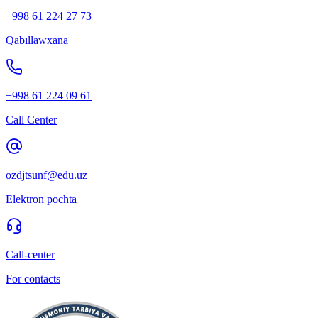
+998 61 224 27 73
Qabıllawxana
+998 61 224 09 61
Call Center
ozdjtsunf@edu.uz
Elektron pochta
Call-center
For contacts