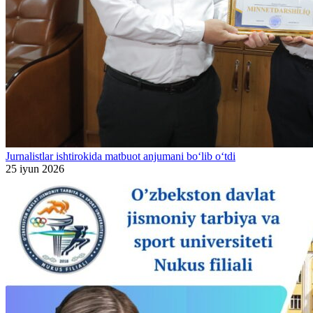
Jurnalistlar ishtirokida matbuot anjumani bo‘lib o‘tdi
25 iyun 2026