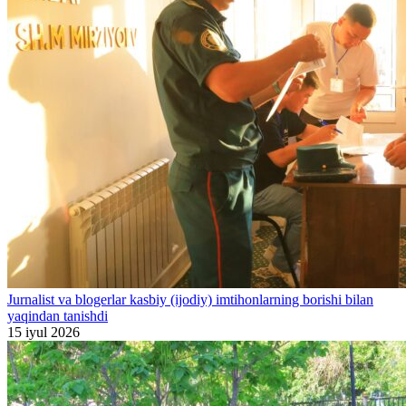
Jurnalist va blogerlar kasbiy (ijodiy) imtihonlarning borishi bilan
yaqindan tanishdi
15 iyul 2026