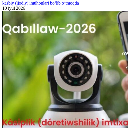
kasbiy (ijodiy) imtihonlari bo‘lib o‘tmoqda
10 iyul 2026