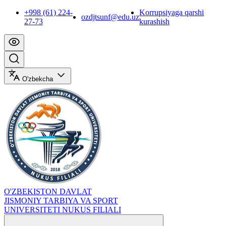
+998 (61) 224-
Korrupsiyaga qarshi
ozdjtsunf@edu.uz
27-73
kurashish
O'zbekcha
O'ZBEKISTON DAVLAT
JISMONIY TARBIYA VA SPORT
UNIVERSITETI NUKUS FILIALI