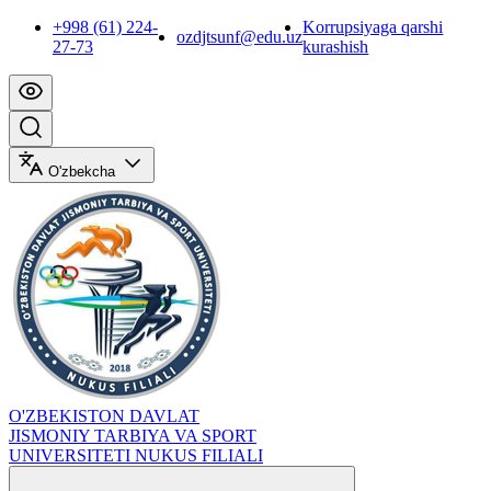
+998 (61) 224-
Korrupsiyaga qarshi
ozdjtsunf@edu.uz
27-73
kurashish
O'zbekcha
O'ZBEKISTON DAVLAT
JISMONIY TARBIYA VA SPORT
UNIVERSITETI NUKUS FILIALI