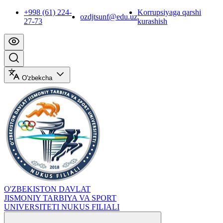
+998 (61) 224-
Korrupsiyaga qarshi
ozdjtsunf@edu.uz
27-73
kurashish
O'zbekcha
O'ZBEKISTON DAVLAT
JISMONIY TARBIYA VA SPORT
UNIVERSITETI NUKUS FILIALI