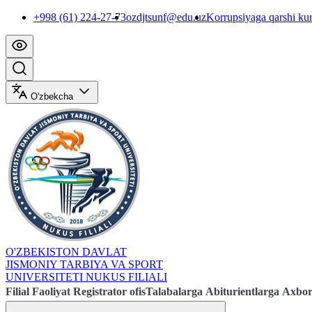
+998 (61) 224-27-73
ozdjtsunf@edu.uz
Korrupsiyaga qarshi ku
O'zbekcha
O'ZBEKISTON DAVLAT
JISMONIY TARBIYA VA SPORT
UNIVERSITETI NUKUS FILIALI
Filial
Faoliyat
Registrator ofis
Talabalarga
Abiturientlarga
Axbor