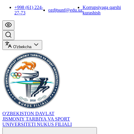
+998 (61) 224-
Korrupsiyaga qarshi
ozdjtsunf@edu.uz
27-73
kurashish
O'zbekcha
O'ZBEKISTON DAVLAT
JISMONIY TARBIYA VA SPORT
UNIVERSITETI NUKUS FILIALI