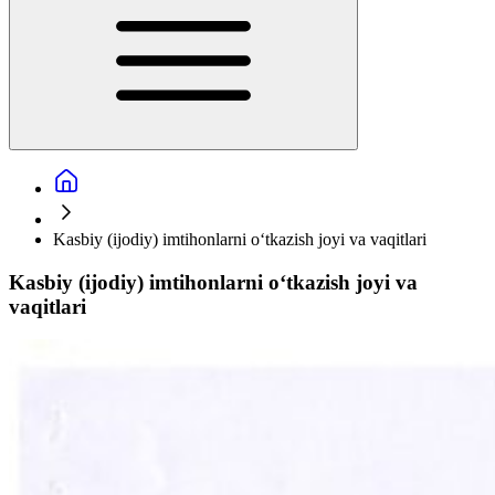
Kasbiy (ijodiy) imtihonlarni o‘tkazish joyi va vaqitlari
Kasbiy (ijodiy) imtihonlarni o‘tkazish joyi va
vaqitlari