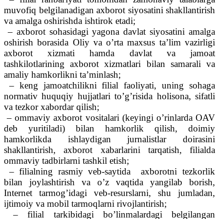
muvofiq belgilanadigan axborot siyosatini shakllantirish
va amalga oshirishda ishtirok etadi;
– axborot sohasidagi yagona davlat siyosatini amalga
oshirish borasida Oliy va o’rta maxsus ta’lim vazirligi
axborot xizmati hamda davlat va jamoat
tashkilotlarining axborot xizmatlari bilan samarali va
amaliy hamkorlikni ta’minlash;
– keng jamoatchilikni filial faoliyati, uning sohaga
normativ huquqiy hujjatlari to’g’risida holisona, sifatli
va tezkor xabordar qilish;
– ommaviy axborot vositalari (keyingi o’rinlarda OAV
deb yuritiladi) bilan hamkorlik qilish, doimiy
hamkorlikda ishlaydigan jurnalistlar doirasini
shakllantirish, axborot xabarlarini tarqatish, filialda
ommaviy tadbirlarni tashkil etish;
– filialning rasmiy veb-saytida axborotni tezkorlik
bilan joylashtirish va o’z vaqtida yangilab borish,
Internet tarmog’idagi veb-resurslarni, shu jumladan,
ijtimoiy va mobil tarmoqlarni rivojlantirish;
– filial tarkibidagi bo’linmalardagi belgilangan