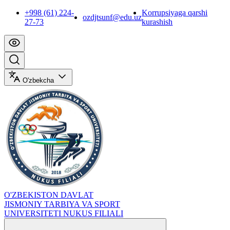
+998 (61) 224-
Korrupsiyaga qarshi
ozdjtsunf@edu.uz
27-73
kurashish
O'zbekcha
O'ZBEKISTON DAVLAT
JISMONIY TARBIYA VA SPORT
UNIVERSITETI NUKUS FILIALI