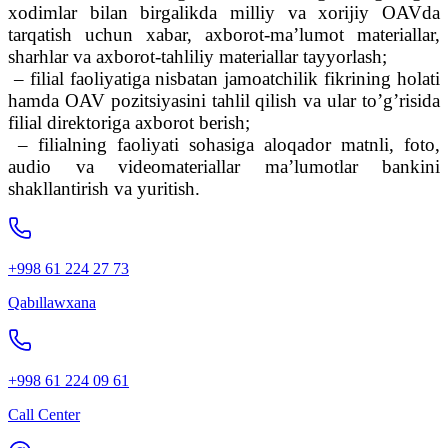
xodimlar bilan birgalikda milliy va xorijiy OAVda
tarqatish uchun xabar, axborot-ma’lumot materiallar,
sharhlar va axborot-tahliliy materiallar tayyorlash;
– filial faoliyatiga nisbatan jamoatchilik fikrining holati
hamda OAV pozitsiyasini tahlil qilish va ular to’g’risida
filial direktoriga axborot berish;
– filialning faoliyati sohasiga aloqador matnli, foto,
audio va videomateriallar ma’lumotlar bankini
shakllantirish va yuritish.
+998 61 224 27 73
Qabıllawxana
+998 61 224 09 61
Call Center