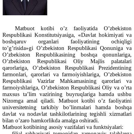
Matbuot kotibi o’z faoliyatida O’zbekiston
Respublikasi Konstitutsiyasiga, «Davlat hokimiyati va
boshqaruv organlari faoliyatining ochiqligi
to’g’risida»gi O’zbekiston Respublikasi Qonuniga va
O’zbekiston Respublikasining boshqa qonunlariga,
O’zbekiston Respublikasi Oliy Majlis palatalari
qarorlariga, O’zbekiston Respublikasi Prezidentining
farmonlari, qarorlari va farmoiyishlariga, O’zbekiston
Respublikasi Vazirlar Mahkamasining qarorlari va
farmoiyshlariga, O’zbekiston Respublikasi Oliy va o’rta
maxsus ta’lim vazirining buyruqlariga hamda ushbu
Nizomga amal qiladi. Matbuot kotibi o’z faoliyatini
universitetning tarkibiy bo’linmalari hamda boshqa
davlat va nodavlat tashkilotlarining tegishli xizmatlari
bilan o’zaro hamkorlikda amalga oshiradi.
Matbuot kotibining asosiy vazifalari va funktsiyalari:
– filial rahbariyati tomonidan zamonaviy talablarga