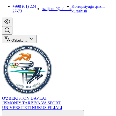
+998 (61) 224-
Korrupsiyaga qarshi
ozdjtsunf@edu.uz
27-73
kurashish
O'zbekcha
O'ZBEKISTON DAVLAT
JISMONIY TARBIYA VA SPORT
UNIVERSITETI NUKUS FILIALI