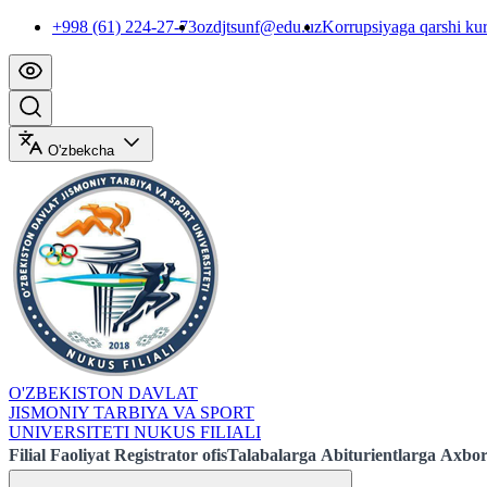
+998 (61) 224-27-73
ozdjtsunf@edu.uz
Korrupsiyaga qarshi ku
O'zbekcha
O'ZBEKISTON DAVLAT
JISMONIY TARBIYA VA SPORT
UNIVERSITETI NUKUS FILIALI
Filial
Faoliyat
Registrator ofis
Talabalarga
Abiturientlarga
Axbor