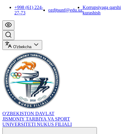
+998 (61) 224-
Korrupsiyaga qarshi
ozdjtsunf@edu.uz
27-73
kurashish
O'zbekcha
O'ZBEKISTON DAVLAT
JISMONIY TARBIYA VA SPORT
UNIVERSITETI NUKUS FILIALI