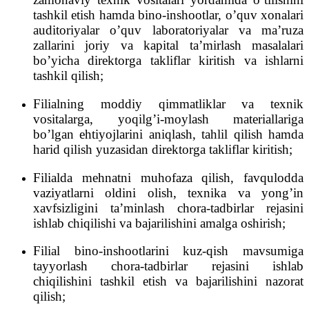
tashkil etish hamda bino-inshootlar, o’quv xonalari
auditoriyalar o’quv laboratoriyalar va ma’ruza
zallarini joriy va kapital ta’mirlash masalalari
bo’yicha direktorga takliflar kiritish va ishlarni
tashkil qilish;
Filialning moddiy qimmatliklar va texnik
vositalarga, yoqilg’i-moylash materiallariga
bo’lgan ehtiyojlarini aniqlash, tahlil qilish hamda
harid qilish yuzasidan direktorga takliflar kiritish;
Filialda mehnatni muhofaza qilish, favqulodda
vaziyatlarni oldini olish, texnika va yong’in
xavfsizligini ta’minlash chora-tadbirlar rejasini
ishlab chiqilishi va bajarilishini amalga oshirish;
Filial bino-inshootlarini kuz-qish mavsumiga
tayyorlash chora-tadbirlar rejasini ishlab
chiqilishini tashkil etish va bajarilishini nazorat
qilish;