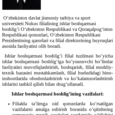
O‘zbekiston davlat jismoniy tarbiya va sport
universiteti Nukus filialining ishlar boshqarmasi
boshlig’i O‘zbekiston Respublikasi va Qoraqalpog‘iston
Respublikasi qonunlari, O‘zbekiston Respublikasi
Prezidentining qarorlari va filial direktorining buyruqlari
asosida faoliyatini olib boradi.
Ishlar boshqarmasi boshlig’i filial tuzilmasi bo’yicha
ishlar boshqarmasi boshlig‘iga bo’ysunuvchi bo’limlar
faoliyatini muvofiqlashtirish, boshqarish, filial moddiy-
texnik bazasini mustahkamlash, filial hududidagi bino-
inshootlarida obodonlashtirish va ko’kalamzorlashtirish
ishlarini tashkil qilish bilan shug’ullanadi.
Ishlar boshqarmasi boshlig’ining vazifalari:
Filialda ta’limga oid qonunlarda ko’rsatilgan
vazifalarni amalga oshirish borasida o’qitishning
zamonaviy texnik vositalari yordamida o’tilishini