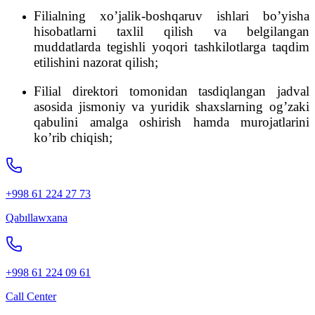
Filialning xo’jalik-boshqaruv ishlari bo’yisha
hisobatlarni taxlil qilish va belgilangan
muddatlarda tegishli yoqori tashkilotlarga taqdim
etilishini nazorat qilish;
Filial direktori tomonidan tasdiqlangan jadval
asosida jismoniy va yuridik shaxslarning og’zaki
qabulini amalga oshirish hamda murojatlarini
ko’rib chiqish;
+998 61 224 27 73
Qabıllawxana
+998 61 224 09 61
Call Center