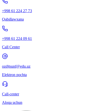
+998 61 224 27 73
Qabıllawxana
+998 61 224 09 61
Call Center
ozdjtsunf@edu.uz
Elektron pochta
Call-center
Aloqa uchun