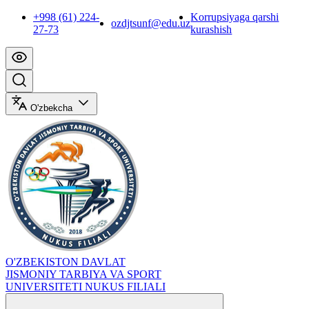
+998 (61) 224-
Korrupsiyaga qarshi
ozdjtsunf@edu.uz
27-73
kurashish
O'zbekcha
O'ZBEKISTON DAVLAT
JISMONIY TARBIYA VA SPORT
UNIVERSITETI NUKUS FILIALI