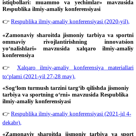
istiqbollari: muammo va yechimlar» mavzusida
Respublika ilmiy-amaliy konferensiyasi
👉
Respublika ilmiy-amaliy konferensiyasi (2020-yil),
«Zamonaviy sharoitda jismoniy tarbiya va sportni
ommaviy rivojlantirishning innovatsion
yo‘nalishlari» mavzusida xalqaro ilmiy-amaliy
konferensiya
👉
Xalqaro ilmiy-amaliy konferensiya materiallari
to‘plami (2021-yil 27-28 may),
«Sog‘lom turmush tarzini targ‘ib qilishda jismoniy
tarbiya va sportning o‘rni» mavzusida Respublika
ilmiy-amaliy konferensiyasi
👉
Respublika ilmiy-amaliy konferensiyasi (2021-jıl 4-
dekabr),
«Zamonaviy sharoitda jismoniy tarbiya va sport