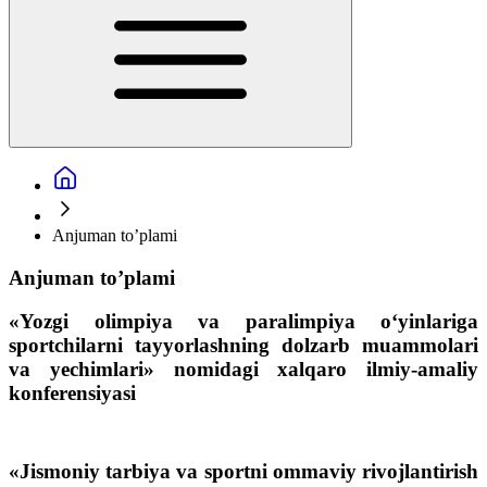
Anjuman to’plami
Anjuman to’plami
«Yozgi olimpiya va paralimpiya o‘yinlariga
sportchilarni tayyorlashning dolzarb muammolari
va yechimlari»
nomidagi xalqaro ilmiy-amaliy
konferensiyasi
«Jismoniy tarbiya va sportni ommaviy rivojlantirish