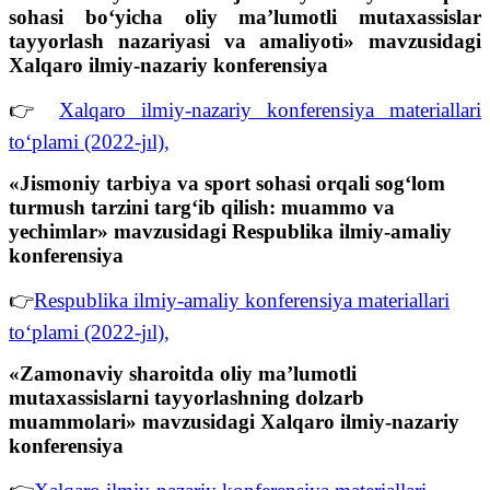
sohasi bo‘yicha oliy ma’lumotli mutaxassislar
tayyorlash nazariyasi va amaliyoti» mavzusidagi
Xalqaro ilmiy-nazariy konferensiya
👉
Xalqaro ilmiy-nazariy konferensiya materiallari
to‘plami (2022-jıl),
«Jismoniy tarbiya va sport sohasi orqali sog‘lom
turmush tarzini targ‘ib qilish: muammo va
yechimlar» mavzusidagi Respublika ilmiy-amaliy
konferensiya
👉
Respublika ilmiy-amaliy konferensiya materiallari
to‘plami (2022-jıl),
«Zamonaviy sharoitda oliy ma’lumotli
mutaxassislarni tayyorlashning dolzarb
muammolari» mavzusidagi Xalqaro ilmiy-nazariy
konferensiya