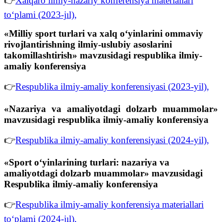
👉
Xalqaro ilmiy-nazariy konferensiya materiallari
to‘plami (2023-jıl),
«Milliy sport turlari va xalq o‘yinlarini ommaviy
rivojlantirishning ilmiy-uslubiy asoslarini
takomillashtirish» mavzusidagi respublika ilmiy-
amaliy konferensiya
👉
Respublika ilmiy-amaliy konferensiyasi (2023-yil),
«Nazariya va amaliyotdagi dolzarb muammolar»
mavzusidagi respublika ilmiy-amaliy konferensiya
👉
Respublika ilmiy-amaliy konferensiyasi (2024-yil),
«Sport o‘yinlarining turlari: nazariya va
amaliyotdagi dolzarb muammolar» mavzusidagi
Respublika ilmiy-amaliy konferensiya
👉
Respublika ilmiy-amaliy konferensiya materiallari
to‘plami (2024-jıl),