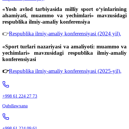
«Yosh avlod tarbiyasida milliy sport o‘yinlarining
ahamiyati, muammo va yechimlari» mavzusidagi
respublika ilmiy-amaliy konferensiya
👉
Respublika ilmiy-amaliy konferensiyasi (2024 yil),
«Sport turlari nazariyasi va amaliyoti: muammo va
yechimlari» mavzusidagi respublika ilmiy-amaliy
konferensiyasi
👉
Respublika ilmiy-amaliy konferensiyasi (2025-yil),
+998 61 224 27 73
Qabıllawxana
+998 61 224 09 61