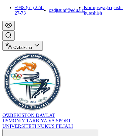
+998 (61) 224-
Korrupsiyaga qarshi
ozdjtsunf@edu.uz
27-73
kurashish
O'zbekcha
O'ZBEKISTON DAVLAT
JISMONIY TARBIYA VA SPORT
UNIVERSITETI NUKUS FILIALI