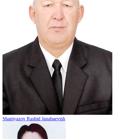
Shaniyazov Rashid Janabaevish