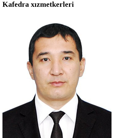
Kafedra xızmеtkerleri