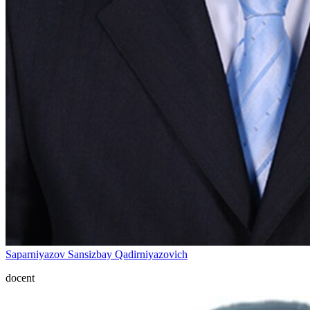
Saparniyazov Sansizbay Qadirniyazovich
docent