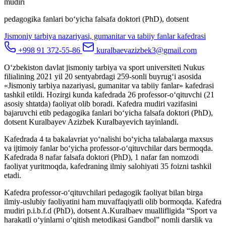
mudiri
pedagogika fanlari bo‘yicha falsafa doktori (PhD), dotsent
Jismoniy tarbiya nazariyasi, gumanitar va tabiiy fanlar kafedrasi
+998 91 372-55-86
kuralbaevazizbek3@gmail.com
O‘zbekiston davlat jismoniy tarbiya va sport universiteti Nukus
filialining 2021 yil 20 sentyabrdagi 259-sonli buyrug‘i asosida
«Jismoniy tarbiya nazariyasi, gumanitar va tabiiy fanlar» kafedrasi
tashkil etildi. Hozirgi kunda kafedrada 26 professor-o‘qituvchi (21
asosiy shtatda) faoliyat olib boradi. Kafedra mudiri vazifasini
bajaruvchi etib pedagogika fanlari bo‘yicha falsafa doktori (PhD),
dotsent Kuralbayev Azizbek Kuralbayevich tayinlandi.
Kafedrada 4 ta bakalavriat yo‘nalishi bo‘yicha talabalarga maxsus
va ijtimoiy fanlar bo‘yicha professor-o‘qituvchilar dars bermoqda.
Kafedrada 8 nafar falsafa doktori (PhD), 1 nafar fan nomzodi
faoliyat yuritmoqda, kafedraning ilmiy salohiyati 35 foizni tashkil
etadi.
Kafedra professor-o‘qituvchilari pedagogik faoliyat bilan birga
ilmiy-uslubiy faoliyatini ham muvaffaqiyatli olib bormoqda. Kafedra
mudiri p.i.b.f.d (PhD), dotsent A.Kuralbaev muallifligida “Sport va
harakatli o‘yinlarni o‘qitish metodikasi Gandbol” nomli darslik va