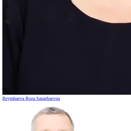
Reymbaeva Roza Saparbaevna