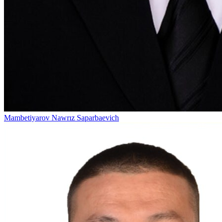
Mambetiyarov Nawrız Saparbaevich