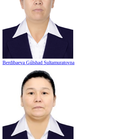
Berdibaeva Gúlshad Sultamuratovna