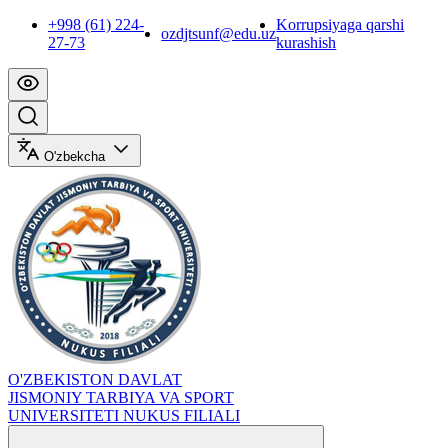
+998 (61) 224-
Korrupsiyaga qarshi
ozdjtsunf@edu.uz
27-73
kurashish
O'zbekcha
O'ZBEKISTON DAVLAT
JISMONIY TARBIYA VA SPORT
UNIVERSITETI NUKUS FILIALI