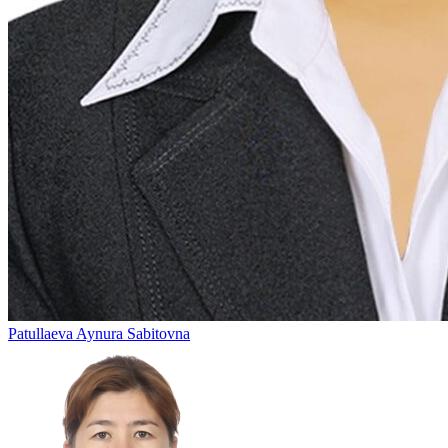
Patullaeva Aynura Sabitovna