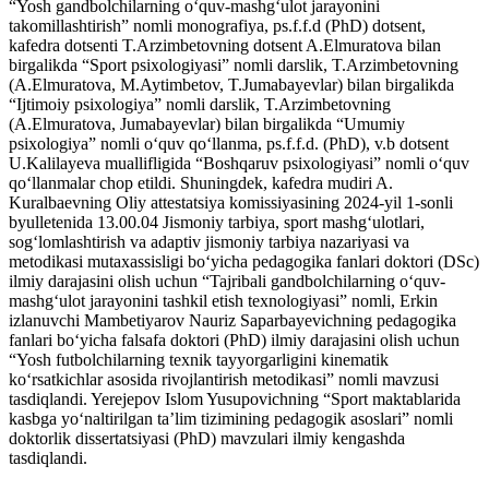
“Yosh gandbolchilarning o‘quv-mashg‘ulot jarayonini
takomillashtirish” nomli monografiya, ps.f.f.d (PhD) dotsent,
kafedra dotsenti T.Arzimbetovning dotsent A.Elmuratova bilan
birgalikda “Sport psixologiyasi” nomli darslik, T.Arzimbetovning
(A.Elmuratova, M.Aytimbetov, T.Jumabayevlar) bilan birgalikda
“Ijtimoiy psixologiya” nomli darslik, T.Arzimbetovning
(A.Elmuratova, Jumabayevlar) bilan birgalikda “Umumiy
psixologiya” nomli o‘quv qo‘llanma, ps.f.f.d. (PhD), v.b dotsent
U.Kalilayeva muallifligida “Boshqaruv psixologiyasi” nomli o‘quv
qo‘llanmalar chop etildi. Shuningdek, kafedra mudiri A.
Kuralbaevning Oliy attestatsiya komissiyasining 2024-yil 1-sonli
byulletenida 13.00.04 Jismoniy tarbiya, sport mashg‘ulotlari,
sog‘lomlashtirish va adaptiv jismoniy tarbiya nazariyasi va
metodikasi mutaxassisligi bo‘yicha pedagogika fanlari doktori (DSc)
ilmiy darajasini olish uchun “Tajribali gandbolchilarning o‘quv-
mashg‘ulot jarayonini tashkil etish texnologiyasi” nomli, Erkin
izlanuvchi Mambetiyarov Nauriz Saparbayevichning pedagogika
fanlari bo‘yicha falsafa doktori (PhD) ilmiy darajasini olish uchun
“Yosh futbolchilarning texnik tayyorgarligini kinematik
ko‘rsatkichlar asosida rivojlantirish metodikasi” nomli mavzusi
tasdiqlandi. Yerejepov Islom Yusupovichning “Sport maktablarida
kasbga yo‘naltirilgan ta’lim tizimining pedagogik asoslari” nomli
doktorlik dissertatsiyasi (PhD) mavzulari ilmiy kengashda
tasdiqlandi.