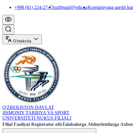
+998 (61) 224-27-73
ozdjtsunf@edu.uz
Korrupsiyaga qarshi ku
O'zbekcha
O'ZBEKISTON DAVLAT
JISMONIY TARBIYA VA SPORT
UNIVERSITETI NUKUS FILIALI
Filial
Faoliyat
Registrator ofis
Talabalarga
Abiturientlarga
Axbor