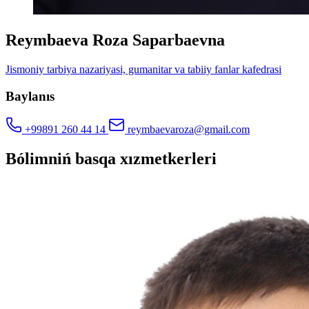
Reymbaeva Roza Saparbaevna
Jismoniy tarbiya nazariyasi, gumanitar va tabiiy fanlar kafedrasi
Baylanıs
+99891 260 44 14
reymbaevaroza@gmail.com
Bólimniń basqa xızmetkerleri