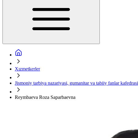
Xızmetkerler
Jismoniy tarbiya nazariyasi, gumanitar va tabiiy fanlar kafedrasi
Reymbaeva Roza Saparbaevna