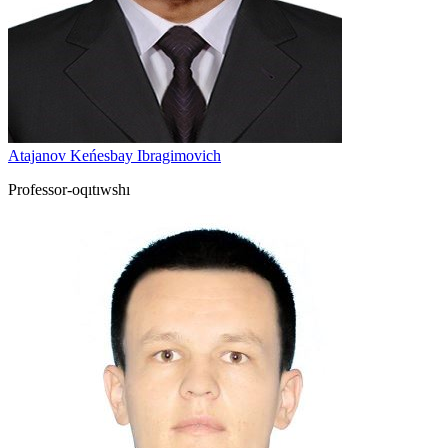
Atajanov Keńesbay Ibragimovich
Professor-oqıtıwshı