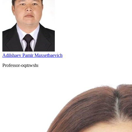
Adilshaev Pamir Maxsetbaevich
Professor-oqıtıwshı