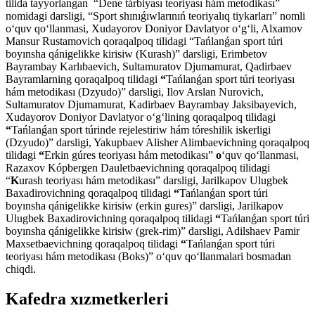
tilida tayyorlangan “Dene tárbiyası teoriyası hám metodikası”
nomidagi darsligi, “Sport shınıǵıwlarınıń teoriyalıq tiykarları” nomli
o‘quv qo‘llanmasi, Xudayorov Doniyor Davlatyor o‘g‘li, Alxamov
Mansur Rustamovich qoraqalpoq tilidagi “Tańlanǵan sport túri
boyınsha qánigelikke kirisiw (Kurash)” darsligi, Erimbetov
Bayrambay Karlıbaevich, Sultamuratov Djumamurat, Qadirbaev
Bayramlarning qoraqalpoq tilidagi
“
Tańlanǵan sport túri teoriyası
hám metodikası (Dzyudo)” darsligi, Ilov Arslan Nurovich,
Sultamuratov Djumamurat, Kadirbaev Bayrambay Jaksibayevich,
Xudayorov Doniyor Davlatyor o‘g‘lining qoraqalpoq tilidagi
“
Tańlanǵan sport túrinde rejelestiriw hám tóreshilik iskerligi
(Dzyudo)” darsligi, Yakupbaev Alisher Alimbaevichning qoraqalpoq
tilidagi
“
Erkin gúres teoriyası hám metodikası”
o
‘quv qo‘llanmasi,
Razaxov Kópbergen Dauletbaevichning qoraqalpoq tilidagi
“
K
urash teoriyası hám metodikası” darsligi, Jarilkapov Ulugbek
Baxadirovichning qoraqalpoq tilidagi
“
Tańlanǵan sport túri
boyınsha qánigelikke kirisiw (erkin gures)” darsligi, Jarilkapov
Ulugbek Baxadirovichning qoraqalpoq tilidagi
“
Tańlanǵan sport túri
boyınsha qánigelikke kirisiw (grek-rim)” darsligi, Adilshaev Pamir
Maxsetbaevichning qoraqalpoq tilidagi
“
Tańlanǵan sport túri
teoriyası hám metodikası (Boks)” o‘quv qo‘llanmalari bosmadan
chiqdi.
Kafedra xızmеtkerleri