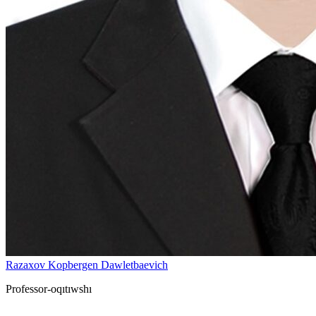
Razaxov Kopbergen Dawletbaevich
Professor-oqıtıwshı