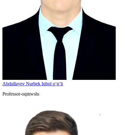
Abdullayev Nurbek Iqbol o‘g‘li
Professor-oqıtıwshı