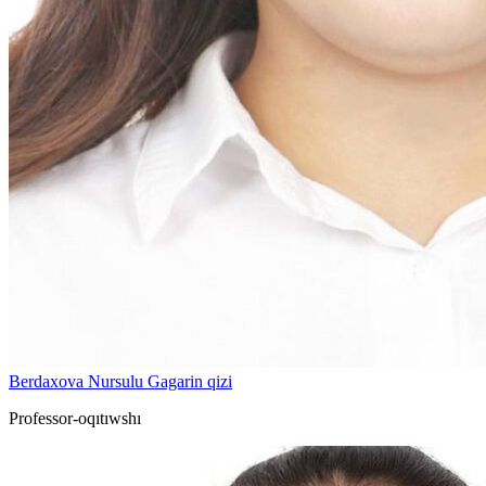
Berdaxova Nursulu Gagarin qizi
Professor-oqıtıwshı