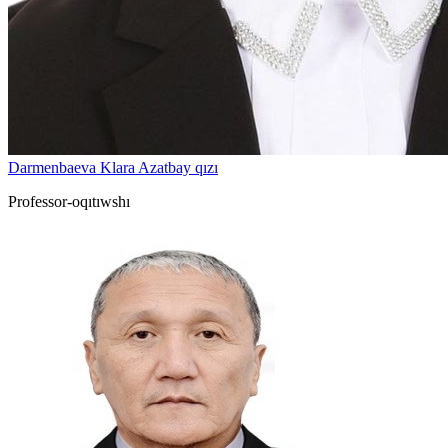
Darmenbaeva Klara Azatbay qızı
Professor-oqıtıwshı