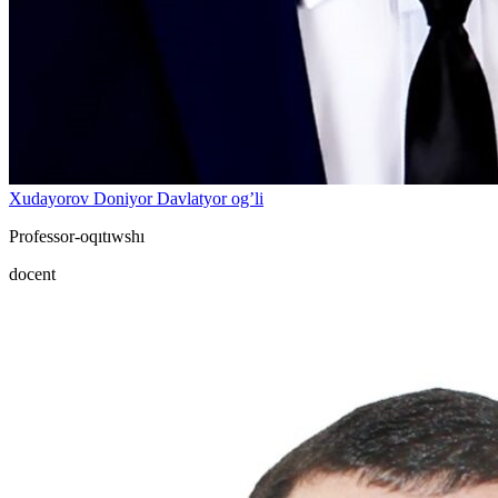
Xudayorov Doniyor Davlatyor og’li
Professor-oqıtıwshı
docent