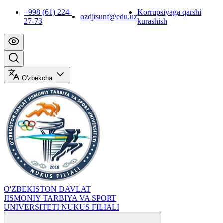
+998 (61) 224-
Korrupsiyaga qarshi
ozdjtsunf@edu.uz
27-73
kurashish
O'zbekcha
O'ZBEKISTON DAVLAT
JISMONIY TARBIYA VA SPORT
UNIVERSITETI NUKUS FILIALI