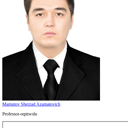
Mamutov Sherzad Azamatovich
Professor-oqıtıwshı