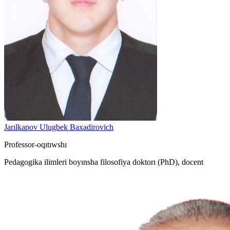
Jarılkapov Ulugbek Baxadirovich
Professor-oqıtıwshı
Pedagogika ilimleri boyınsha filosofiya doktorı (PhD), docent