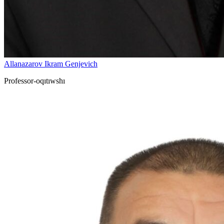
Allanazarov Ikram Genjevich
Professor-oqıtıwshı