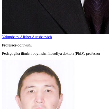
Yakupbaev Alisher Auesbaevich
Professor-oqıtıwshı
Pedagogika ilimleri boyınsha filosofiya doktorı (PhD), professor