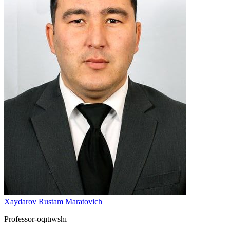
Xaydarov Rustam Maratovich
Professor-oqıtıwshı