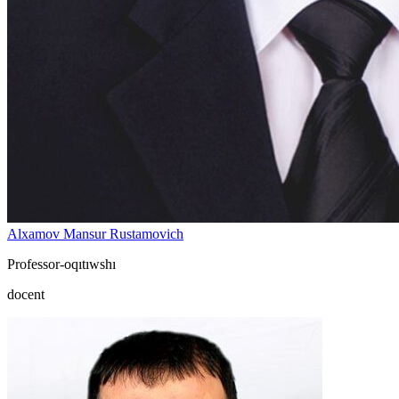
Alxamov Mansur Rustamovich
Professor-oqıtıwshı
docent