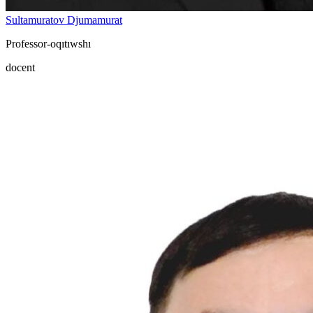
Sultamuratov Djumamurat
Professor-oqıtıwshı
docent