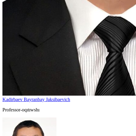
Kadirbaev Bayranbay Jaksibaevich
Professor-oqıtıwshı