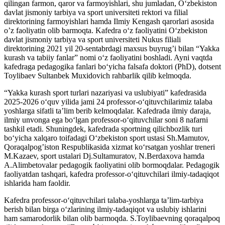
qilingan farmon, qaror va farmoyishlari, shu jumladan, O‘zbekiston
davlat jismoniy tarbiya va sport universiteti rektori va filial
direktorining farmoyishlari hamda Ilmiy Kengash qarorlari asosida
o’z faoliyatin olib barmoqta. Kafedra o‘z faoliyatini O‘zbekiston
davlat jismoniy tarbiya va sport universiteti Nukus filiali
direktorining 2021 yil 20-sentabrdagi maxsus buyrug’i bilan “Yakka
kurash va tabiiy fanlar” nomi o‘z faoliyatini boshladi. Ayni vaqtda
kafedraga pedagogika fanlari bo‘yicha falsafa doktori (PhD), dotsent
Toylibaev Sultanbek Muxidovich rahbarlik qilib kelmoqda.
“Yakka kurash sport turlari nazariyasi va uslubiyati” kafedrasida
2025-2026 o‘quv yilida jami 24 professor-o‘qituvchilarimiz talaba
yoshlarga sifatli ta’lim berib kelmoqdalar. Kafedrada ilmiy daraja,
ilmiy unvonga ega bo‘lgan professor-o‘qituvchilar soni 8 nafarni
tashkil etadi. Shuningdek, kafedrada sportning qilichbozlik turi
bo‘yicha xalqaro toifadagi O‘zbekiston sport ustasi Sh.Mamutov,
Qoraqalpog’iston Respublikasida xizmat ko‘rsatgan yoshlar treneri
M.Kazaev, sport ustalari Dj.Sultamuratov, N.Berdaxova hamda
A.Alimbetovalar pedagogik faoliyatini olib bormoqdalar. Pedagogik
faoliyatdan tashqari, kafedra professor-o‘qituvchilari ilmiy-tadaqiqot
ishlarida ham faoldir.
Kafedra professor-o‘qituvchilari talaba-yoshlarga ta’lim-tarbiya
berish bilan birga o‘zlarining ilmiy-tadaqiqot va uslubiy ishlarini
ham samarodorlik bilan olib barmoqda. S.Toylibaevning qoraqalpoq