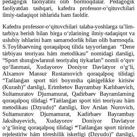
pedagogik faoliyatini olib bormoqdalar. Pedagogik
faoliyatdan tashqari, kafedra professor-o‘qituvchilari
ilmiy-tadaqiqot ishlarida ham faoldir.
Kafedra professor-o‘qituvchilari talaba-yoshlarga ta’lim-
tarbiya berish bilan birga o‘zlarining ilmiy-tadaqiqot va
uslubiy ishlarini ham samarodorlik bilan olib barmoqda.
S.Toylibaevning qoraqalpoq tilida tayyorlangan “Dene
tárbiyası teoriyası hám metodikası” nomidagi darsligi,
“Sport shınıǵıwlarınıń teoriyalıq tiykarları” nomli o‘quv
qo‘llanmasi, Xudayorov Doniyor Davlatyor o‘g‘li,
Alxamov Mansur Rustamovich qoraqalpoq tilidagi
“Tańlanǵan sport túri boyınsha qánigelikke kirisiw
(Kurash)” darsligi, Erimbetov Bayrambay Karlıbaevich,
Sultamuratov Djumamurat, Qadirbaev Bayramlarning
qoraqalpoq tilidagi
“
Tańlanǵan sport túri teoriyası hám
metodikası (Dzyudo)” darsligi, Ilov Arslan Nurovich,
Sultamuratov Djumamurat, Kadirbaev Bayrambay
Jaksibayevich, Xudayorov Doniyor Davlatyor
o‘g‘lining qoraqalpoq tilidagi
“
Tańlanǵan sport túrinde
rejelestiriw hám tóreshilik iskerligi (Dzyudo)” darsligi,