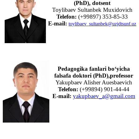
(PhD), dotsent
Toylibaev Sultanbek Muxidovich
Telefon:
(+99897) 353-85-33
E-mail:
toylibaev_sultanbek@uzjdtsunf.uz
Pedagogika fanlari bo‘yicha
falsafa doktori (PhD),
professor
Yakupbaev Alisher Auesbaevich
Telefon:
(+99894) 901-44-44
E-mail:
yakupbaev_a@gmail.com