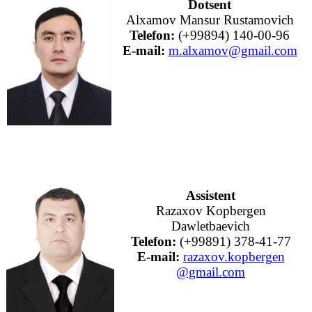
Dotsent
Alxamov Mansur Rustamovich
Telefon:
(+99894) 140-00-96
E-mail:
m.alxamov@gmail.com
Assistent
Razaxov Kopbergen
Dawletbaevich
Telefon:
(+99891) 378-41-77
E-mail:
razaxov.kopbergen
@gmail.com