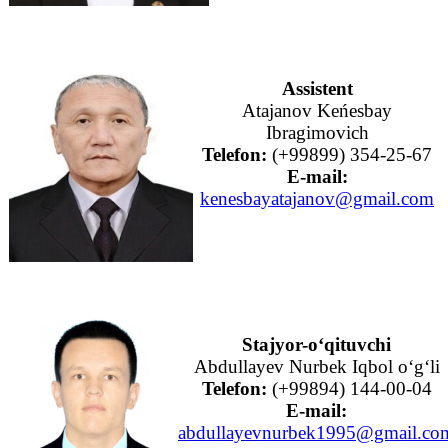
Assistent
Atajanov Keńesbay
Ibragimovich
Telefon:
(+99899) 354-25-67
E-mail:
kenesbayatajanov@gmail.com
Stajyor-o‘qituvchi
Abdullayev Nurbek Iqbol o‘g‘li
Telefon:
(+99894) 144-00-04
E-mail:
abdullayevnurbek1995@gmail.co