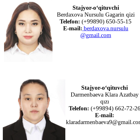
Stajyor-o‘qituvchi
Berdaxova Nursulu Gagarin qizi
Telefon:
(+99890) 650-55-15
E-mail:
berdaxova.nursulu
@gmail.com
Stajyor-o‘qituvchi
Darmenbaeva Klara Azatbay
qızı
Telefon:
(+99894) 662-72-2
E-mail:
klaradarmenbaeva9@gmail.c