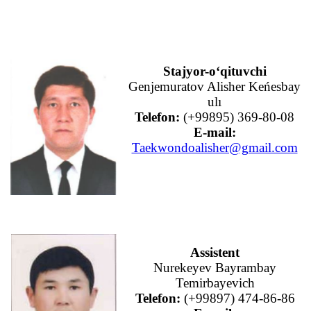
Stajyor-o‘qituvchi
Genjemuratov Alisher Keńesbay
ulı
Telefon:
(+99895) 369-80-08
E-mail:
Taekwondoalisher@gmail.com
Assistent
Nurekeyev Bayrambay
Temirbayevich
Telefon:
(+99897) 474-86-86