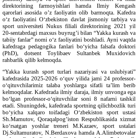
direktorining farmoyishlari hamda Ilmiy Kengash
qarorlari asosida o’z faoliyatin olib barmoqta. Kafedra
o‘z faoliyatini O‘zbekiston davlat jismoniy tarbiya va
sport universiteti Nukus filiali direktorining 2021 yil
20-sentabrdagi maxsus buyrug’i bilan “Yakka kurash va
tabiiy fanlar” nomi o‘z faoliyatini boshladi. Ayni vaqtda
kafedraga pedagogika fanlari bo‘yicha falsafa doktori
(PhD), dotsent Toylibaev Sultanbek Muxidovich
rahbarlik qilib kelmoqda.
“Yakka kurash sport turlari nazariyasi va uslubiyati”
kafedrasida 2025-2026 o‘quv yilida jami 24 professor-
o‘qituvchilarimiz talaba yoshlarga sifatli ta’lim berib
kelmoqdalar. Kafedrada ilmiy daraja, ilmiy unvonga ega
bo‘lgan professor-o‘qituvchilar soni 8 nafarni tashkil
etadi. Shuningdek, kafedrada sportning qilichbozlik turi
bo‘yicha xalqaro toifadagi O‘zbekiston sport ustasi
Sh.Mamutov, Qoraqalpog’iston Respublikasida xizmat
ko‘rsatgan yoshlar treneri M.Kazaev, sport ustalari
Dj.Sultamuratov, N.Berdaxova hamda A.Alimbetovalar