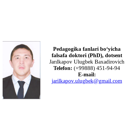
Pedagogika fanlari bo‘yicha
falsafa doktori (PhD),
dotsent
Jarılkapov Ulugbek Baxadirovich
Telefon:
(+99888) 451-94-94
E-mail:
jarilkapov.ulugbek@gmail.com