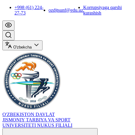
+998 (61) 224-
Korrupsiyaga qarshi
ozdjtsunf@edu.uz
27-73
kurashish
O'zbekcha
O'ZBEKISTON DAVLAT
JISMONIY TARBIYA VA SPORT
UNIVERSITETI NUKUS FILIALI