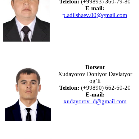
Telefon:
(+99893) 360-79-80
E-mail:
p.adilshaev.00@gmail.com
Dotsent
Xudayorov Doniyor Davlatyor
og’li
Telefon:
(+99890) 662-60-20
E-mail:
xudayorov_d@gmail.com