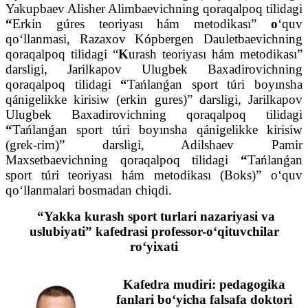
Yakupbaev Alisher Alimbaevichning qoraqalpoq tilidagi
“
Erkin gúres teoriyası hám metodikası”
o
‘quv
qo‘llanmasi, Razaxov Kópbergen Dauletbaevichning
qoraqalpoq tilidagi “
K
urash teoriyası hám metodikası”
darsligi, Jarilkapov Ulugbek Baxadirovichning
qoraqalpoq tilidagi
“
Tańlanǵan sport túri boyınsha
qánigelikke kirisiw (erkin gures)” darsligi, Jarilkapov
Ulugbek Baxadirovichning qoraqalpoq tilidagi
“
Tańlanǵan sport túri boyınsha qánigelikke kirisiw
(grek-rim)” darsligi, Adilshaev Pamir
Maxsetbaevichning qoraqalpoq tilidagi
“
Tańlanǵan
sport túri teoriyası hám metodikası (Boks)” o‘quv
qo‘llanmalari bosmadan chiqdi.
“Yakka kurash sport turlari nazariyasi va
uslubiyati” kafedrasi professor-o‘qituvchilar
ro‘yixati
Kafedra mudiri:
pedagogika
fanlari bo‘yicha falsafa doktori