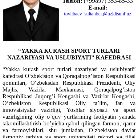
Telefon:
(+99897) 353-85-33
E-mail:
toylibaev_sultanbek@uzjdtsunf.uz
“YAKKA KURASH SPORT TURLARI
NAZARIYASI VA USLUBIYATI” KAFEDRASI
“Yakka kurash sport turlari nazariyasi va uslubiyati”
kafedrasi O‘zbekiston va Qoraqalpog’iston Respublikasi
qonunlari, O‘zbeksdan Respublikasi Prezidenti, Oliy
Majlis, Vazirlar Maxkamasi, Qoraqalpog’iston
Respublikasi Juqorg’i Kengashi va Vazirlar Kengashi,
O‘zbekiston Respublikasi Oliy ta’lim, fan va
innovatsiyalar vazirligi, Yoshlar siyosati va sport
vazirligining oliy o’quv yurtlarining faoliyatin yanada
takomillashtirish bo’yicha qabul qilingan farmon, qaror
va farmoyishlari, shu jumladan, O‘zbekiston davlat
jismoniy tarbiya va sport universiteti rektori va filial