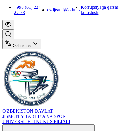
+998 (61) 224-
Korrupsiyaga qarshi
ozdjtsunf@edu.uz
27-73
kurashish
O'zbekcha
O'ZBEKISTON DAVLAT
JISMONIY TARBIYA VA SPORT
UNIVERSITETI NUKUS FILIALI