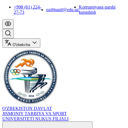
+998 (61) 224-
Korrupsiyaga qarshi
ozdjtsunf@edu.uz
27-73
kurashish
O'zbekcha
O'ZBEKISTON DAVLAT
JISMONIY TARBIYA VA SPORT
UNIVERSITETI NUKUS FILIALI