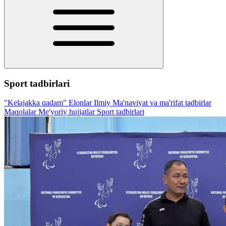
Sport tadbirlari
"Kelajakka qadam"
Elonlar
Ilmiy
Ma'naviyat va ma'rifat tadbirlar
Maqolalar
Me'yoriy hujjatlar
Sport tadbirlari