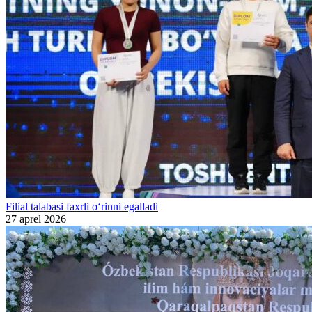
Filial talabasi faxrli o‘rinni egalladi
27 aprel 2026