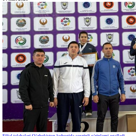
Filial talabalari O‘zbekiston kubogida sovrinli o‘rinlarni egalladi