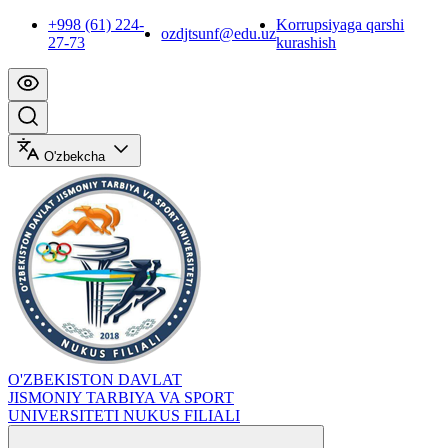
+998 (61) 224-
Korrupsiyaga qarshi
ozdjtsunf@edu.uz
27-73
kurashish
O'zbekcha
O'ZBEKISTON DAVLAT
JISMONIY TARBIYA VA SPORT
UNIVERSITETI NUKUS FILIALI