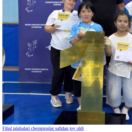
Filial talabalari chempionlar safidan joy oldi