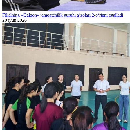
Filialning «Qalqon» jamoatchilik guruhi a’zolari 2-o‘rinni egalladi
20 iyun 2026