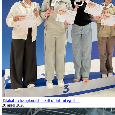
Talabalar chempionatda faxrli o‘rinlarni egalladi
20 aprel 2026