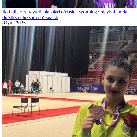
Ikki oliy o‘quv yurti talabalari o‘rtasida sportning voleybol turidan
do‘stlik uchrashuvi o‘tkazildi
8 iyun 2026