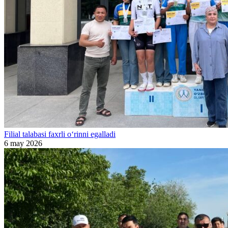
Filial talabasi faxrli o‘rinni egalladi
6 may 2026