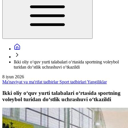
Ikki oliy o‘quv yurti talabalari o‘rtasida sportning voleybol
turidan do‘stlik uchrashuvi o‘tkazildi
8 iyun 2026
Ma'naviyat va ma'rifat tadbirlar
Sport tadbirlari
Yangiliklar
Ikki oliy o‘quv yurti talabalari o‘rtasida sportning
voleybol turidan do‘stlik uchrashuvi o‘tkazildi