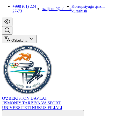
+998 (61) 224-
Korrupsiyaga qarshi
ozdjtsunf@edu.uz
27-73
kurashish
O'zbekcha
O'ZBEKISTON DAVLAT
JISMONIY TARBIYA VA SPORT
UNIVERSITETI NUKUS FILIALI