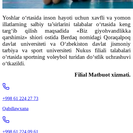
Yoshlar o‘rtasida inson hayoti uchun xavfli va yomon
illatlarning salbiy ta’sirlarini talabalar o‘rtasida keng
targ‘ib qilish maqsadida «Biz giyohvandlikka
qarshimiz» shiori ostida Berdaq nomidagi Qoraqalpoq
davlat universiteti va O‘zbekiston davlat jismoniy
tarbiya va sport universiteti Nukus filiali talabalari
o‘rtasida sportning voleybol turidan do‘stlik uchrashuvi
o‘tkazildi.
Filial Matbuot xizmati.
+998 61 224 27 73
Qabıllawxana
+998 61 224 09 61