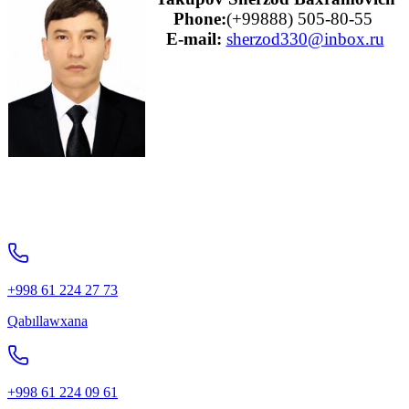
Phone:
(+99888) 505-80-55
E-mail
:
sherzod330@inbox.ru
+998 61 224 27 73
Qabıllawxana
+998 61 224 09 61