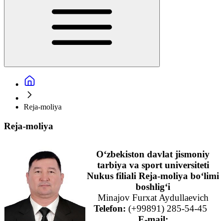
Reja-moliya
Reja-moliya
O‘zbekiston davlat jismoniy
tarbiya va sport universiteti
Nukus filiali
Reja-moliya bo‘limi
boshlig‘i
Minajov Furxat Aydullaevich
Telefon:
(+99891) 285-54-45
E-mail
: