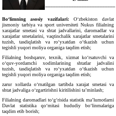
___________________________
Bo‘limning asosiy vazifalari:
O‘zbekiston davlat
jismoniy tarbiya va sport universiteti Nukus filialning
xarajatlar smetasi va shtat jadvallarini, daromadlar va
xarajatlar smetalarini, vaqtinchalik xarajatlar smetalarini
tuzish, tasdiqlatish va ro‘yxatdan o‘tkazish uchun
tegishli yuqori moliya organiga taqdim etish;
Filialning boshqaruv, texnik, xizmat ko‘rsatuvchi va
o‘quv-yordamchi xodimlarining shtatlar jadvalini
tuzish, tasdiqlatish va ro‘yxatdan o‘tkazish uchun
tegishli yuqori moliya organiga taqdim etish;
zarur xollarda o‘rnatilgan tartibda xarajat smetasi va
shtat jadvaliga o‘zgartirishni kiritilishini ta’minlash;
Filialning daromadlari to‘g‘risida statistik ma’lumotlarni
Davlat statistika qo‘mitasi hududiy bo‘linmalariga
taqdim etib borish;