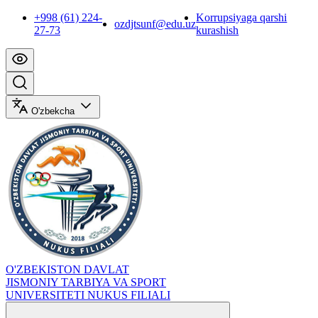
+998 (61) 224-
Korrupsiyaga qarshi
ozdjtsunf@edu.uz
27-73
kurashish
O'zbekcha
O'ZBEKISTON DAVLAT
JISMONIY TARBIYA VA SPORT
UNIVERSITETI NUKUS FILIALI