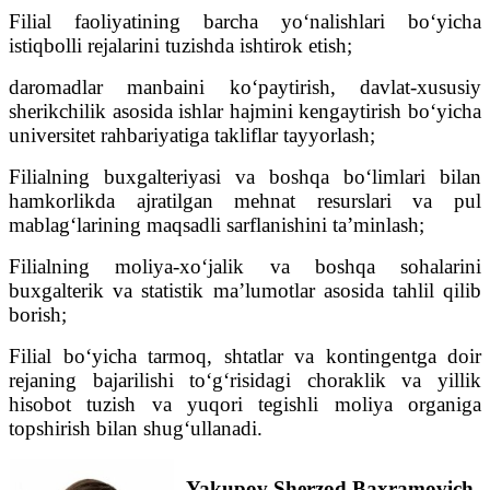
Filial faoliyatining barcha yo‘nalishlari bo‘yicha
istiqbolli rejalarini tuzishda ishtirok etish;
daromadlar manbaini ko‘paytirish, davlat-xususiy
sherikchilik asosida ishlar hajmini kengaytirish bo‘yicha
universitet rahbariyatiga takliflar tayyorlash;
Filialning buxgalteriyasi va boshqa bo‘limlari bilan
hamkorlikda ajratilgan mehnat resurslari va pul
mablag‘larining maqsadli sarflanishini ta’minlash;
Filialning moliya-xo‘jalik va boshqa sohalarini
buxgalterik va statistik ma’lumotlar asosida tahlil qilib
borish;
Filial bo‘yicha tarmoq, shtatlar va kontingentga doir
rejaning bajarilishi to‘g‘risidagi choraklik va yillik
hisobot tuzish va yuqori tegishli moliya organiga
topshirish bilan shug‘ullanadi.
Yakupov Sherzod Baxramovich