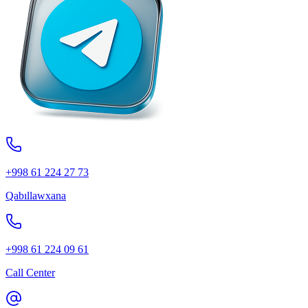
+998 61 224 27 73
Qabıllawxana
+998 61 224 09 61
Call Center