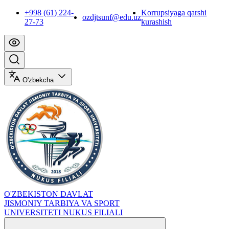
+998 (61) 224-
Korrupsiyaga qarshi
ozdjtsunf@edu.uz
27-73
kurashish
O'zbekcha
O'ZBEKISTON DAVLAT
JISMONIY TARBIYA VA SPORT
UNIVERSITETI NUKUS FILIALI