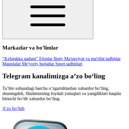
Markazlar va bo’limlar
"Kelajakka qadam"
Elonlar
Ilmiy
Ma'naviyat va ma'rifat tadbirlar
Maqolalar
Me'yoriy hujjatlar
Sport tadbirlari
Telegram kanalimizga a’zo bo‘ling
Ta’lim sohasidagi barcha o‘zgarishlardan xabardor bo‘ling,
shuningdek, filialimizning foydali yutuqlari va yangiliklari haqida
birinchi bo‘lib xabardor bo‘ling.
A’zo bo‘lish