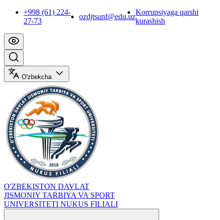
+998 (61) 224-
Korrupsiyaga qarshi
ozdjtsunf@edu.uz
27-73
kurashish
O'zbekcha
O'ZBEKISTON DAVLAT
JISMONIY TARBIYA VA SPORT
UNIVERSITETI NUKUS FILIALI