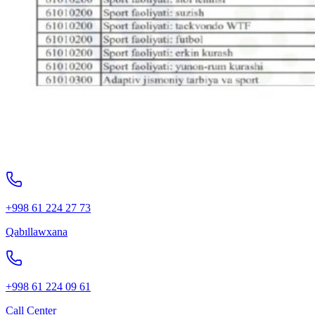
+998 61 224 27 73
Qabıllawxana
+998 61 224 09 61
Call Center