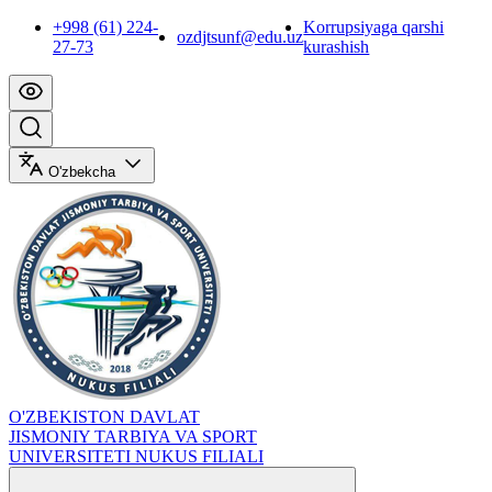
+998 (61) 224-
Korrupsiyaga qarshi
ozdjtsunf@edu.uz
27-73
kurashish
O'zbekcha
O'ZBEKISTON DAVLAT
JISMONIY TARBIYA VA SPORT
UNIVERSITETI NUKUS FILIALI