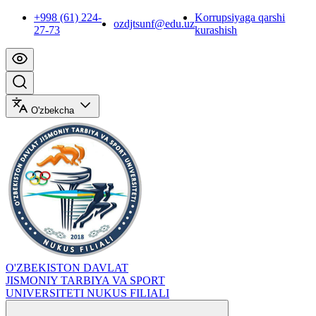
+998 (61) 224-
Korrupsiyaga qarshi
ozdjtsunf@edu.uz
27-73
kurashish
O'zbekcha
O'ZBEKISTON DAVLAT
JISMONIY TARBIYA VA SPORT
UNIVERSITETI NUKUS FILIALI