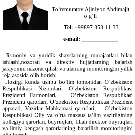
To‘remuratov Ajiniyoz Abdimajit
o‘g‘li
Tel:
+99897 353-11-33
e-mail: ____________
Jismoniy va yuridik shaxslarning murajaatlari bilan
ishlashi,nozorati va direktiv hujjatlarning bajarish
jarayonini nazorat qilish va ularning monitoringini yillik
reja asosida olib borish;
Hozirgi kunda ushbu bo’lim tomonidan O’zbekiston
Respublikasi Nizomlari, O’zbekiston Respublikasi
Prezidenti Farmonlari, O’zbekiston Respublikasi
Prezidenti qarorlari, O’zbekiston Respublikasi Prezident
apparati, Vazirlar Mahkamasi qarorlari, O’zbekiston
Respublikasi Oliy va o’rta maxsus ta’lim vazirligining
kollegiya qarorlari, buyruqlari, filiali direktor buyruqlari
va ilmiy kengash qarorlarining bajarilish monitoringini
olib boradi.