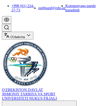
+998 (61) 224-
Korrupsiyaga qarshi
ozdjtsunf@edu.uz
27-73
kurashish
O'zbekcha
O'ZBEKISTON DAVLAT
JISMONIY TARBIYA VA SPORT
UNIVERSITETI NUKUS FILIALI