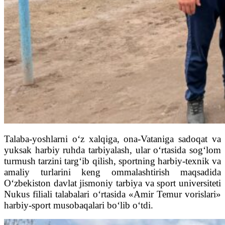
Talaba-yoshlarni o‘z xalqiga, ona-Vataniga sadoqat va
yuksak harbiy ruhda tarbiyalash, ular o‘rtasida sog‘lom
turmush tarzini targ‘ib qilish, sportning harbiy-texnik va
amaliy turlarini keng ommalashtirish maqsadida
O‘zbekiston davlat jismoniy tarbiya va sport universiteti
Nukus filiali talabalari o‘rtasida «Amir Temur vorislari»
harbiy-sport musobaqalari bo‘lib o‘tdi.