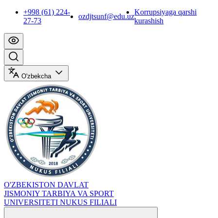
+998 (61) 224-
Korrupsiyaga qarshi
ozdjtsunf@edu.uz
27-73
kurashish
O'zbekcha
O'ZBEKISTON DAVLAT
JISMONIY TARBIYA VA SPORT
UNIVERSITETI NUKUS FILIALI