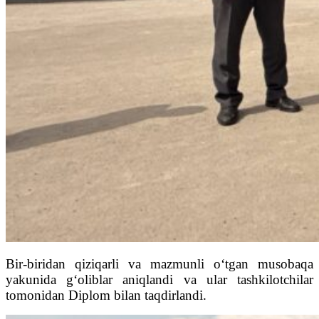
Bir-biridan qiziqarli va mazmunli o‘tgan musobaqa
yakunida g‘oliblar aniqlandi va ular tashkilotchilar
tomonidan Diplom bilan taqdirlandi.