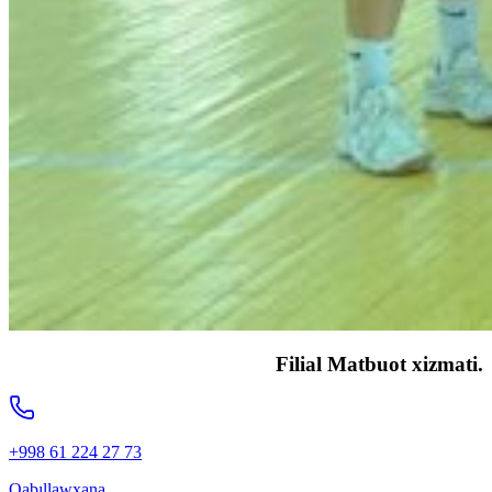
Filial Matbuot xizmati.
+998 61 224 27 73
Qabıllawxana