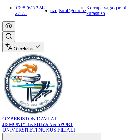
+998 (61) 224-
Korrupsiyaga qarshi
ozdjtsunf@edu.uz
27-73
kurashish
O'zbekcha
O'ZBEKISTON DAVLAT
JISMONIY TARBIYA VA SPORT
UNIVERSITETI NUKUS FILIALI