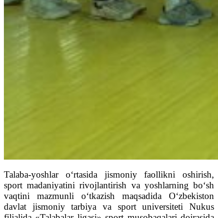
Talaba-yoshlar o‘rtasida jismoniy faollikni oshirish,
sport madaniyatini rivojlantirish va yoshlarning bo‘sh
vaqtini mazmunli o‘tkazish maqsadida O‘zbekiston
davlat jismoniy tarbiya va sport universiteti Nukus
filialida «Talabalar ligasi» sport musobaqalari doirasida