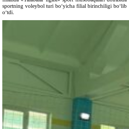
sportning voleybol turi bo‘yicha filial birinchiligi bo‘lib
o‘tdi.