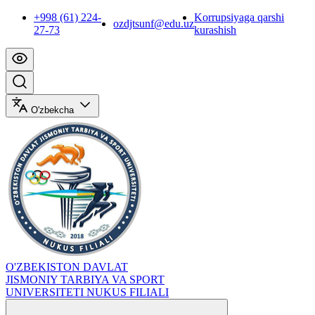
+998 (61) 224-
Korrupsiyaga qarshi
ozdjtsunf@edu.uz
27-73
kurashish
O'zbekcha
O'ZBEKISTON DAVLAT
JISMONIY TARBIYA VA SPORT
UNIVERSITETI NUKUS FILIALI