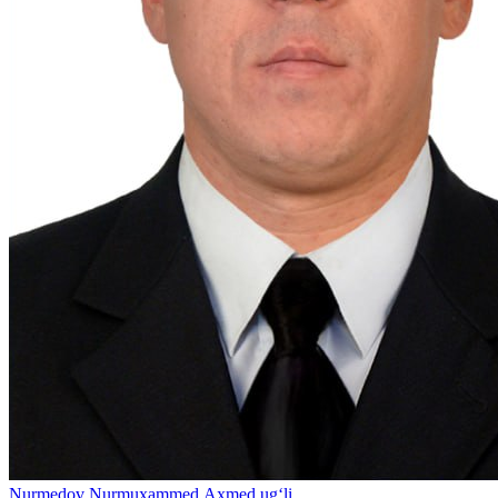
Nurmedov Nurmuxammed Ахmеd ug‘li