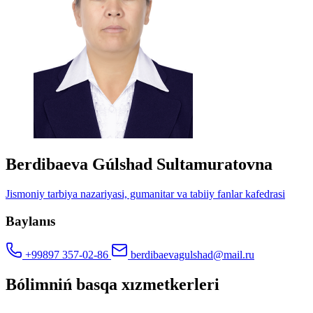
Berdibaeva Gúlshad Sultamuratovna
Jismoniy tarbiya nazariyasi, gumanitar va tabiiy fanlar kafedrasi
Baylanıs
+99897 357-02-86
berdibaevagulshad@mail.ru
Bólimniń basqa xızmetkerleri