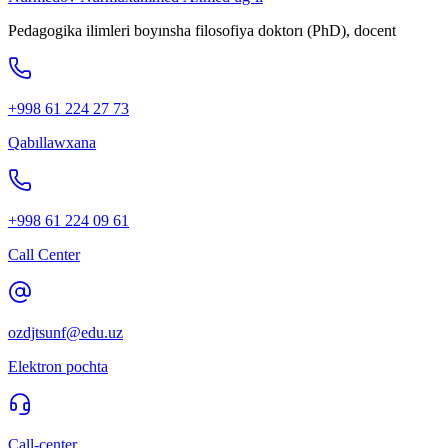
Pedagogika ilimleri boyınsha filosofiya doktorı (PhD), docent
+998 61 224 27 73
Qabıllawxana
+998 61 224 09 61
Call Center
ozdjtsunf@edu.uz
Elektron pochta
Call-center