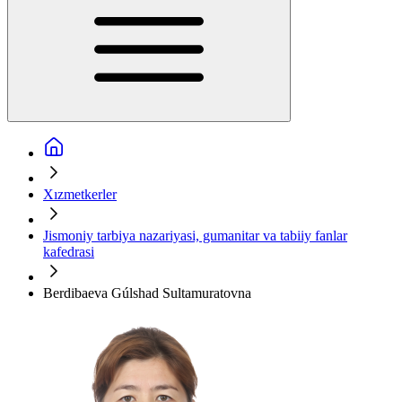
Xızmetkerler
Jismoniy tarbiya nazariyasi, gumanitar va tabiiy fanlar
kafedrasi
Berdibaeva Gúlshad Sultamuratovna