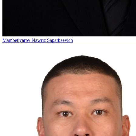
Mambetiyarov Nawrız Saparbaevich