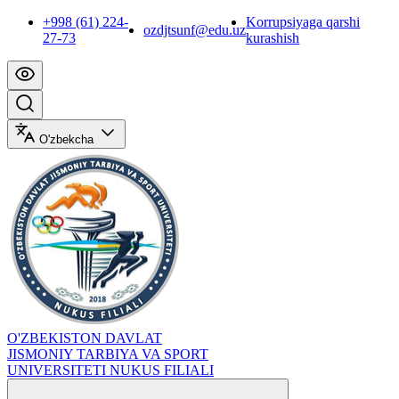
+998 (61) 224-
Korrupsiyaga qarshi
ozdjtsunf@edu.uz
27-73
kurashish
O'zbekcha
O'ZBEKISTON DAVLAT
JISMONIY TARBIYA VA SPORT
UNIVERSITETI NUKUS FILIALI