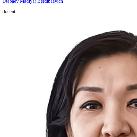
Utebaev Madiyar Berdibaevich
docent