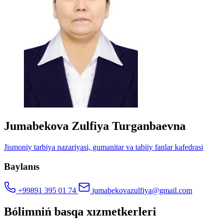
Jumabekova Zulfiya Turganbaevna
Jismoniy tarbiya nazariyasi, gumanitar va tabiiy fanlar kafedrasi
Baylanıs
+99891 395 01 74
jumabekovazulfiya@gmail.com
Bólimniń basqa xızmetkerleri