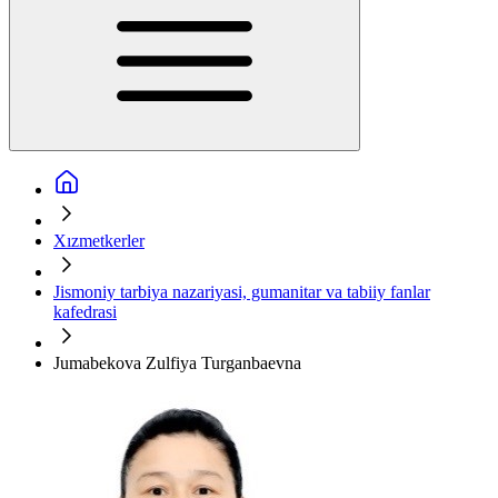
Xızmetkerler
Jismoniy tarbiya nazariyasi, gumanitar va tabiiy fanlar
kafedrasi
Jumabekova Zulfiya Turganbaevna