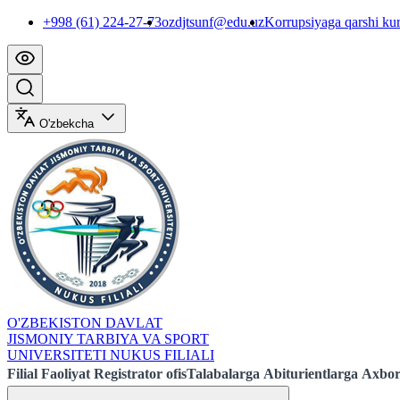
+998 (61) 224-27-73
ozdjtsunf@edu.uz
Korrupsiyaga qarshi ku
O'zbekcha
O'ZBEKISTON DAVLAT
JISMONIY TARBIYA VA SPORT
UNIVERSITETI NUKUS FILIALI
Filial
Faoliyat
Registrator ofis
Talabalarga
Abiturientlarga
Axbor