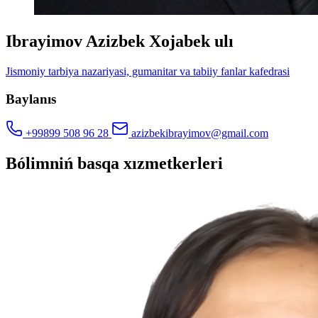
Ibrayimov Azizbek Xojabek ulı
Jismoniy tarbiya nazariyasi, gumanitar va tabiiy fanlar kafedrasi
Baylanıs
+99899 508 96 28
azizbekibrayimov@gmail.com
Bólimniń basqa xızmetkerleri