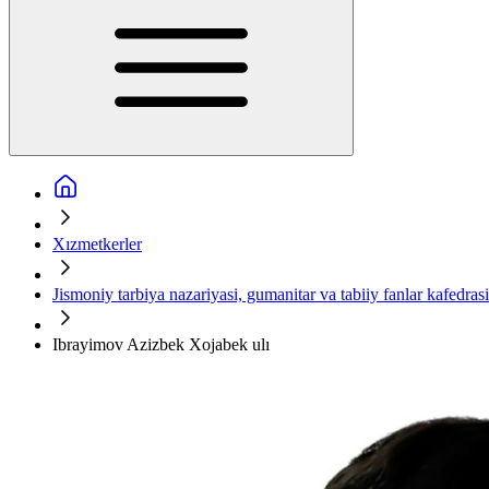
Xızmetkerler
Jismoniy tarbiya nazariyasi, gumanitar va tabiiy fanlar kafedrasi
Ibrayimov Azizbek Xojabek ulı