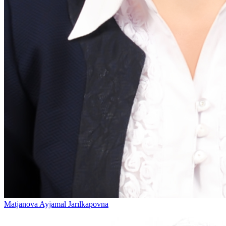
Matjanova Ayjamal Jarılkapovna