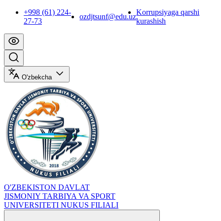
+998 (61) 224-
Korrupsiyaga qarshi
ozdjtsunf@edu.uz
27-73
kurashish
O'zbekcha
O'ZBEKISTON DAVLAT
JISMONIY TARBIYA VA SPORT
UNIVERSITETI NUKUS FILIALI