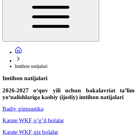
Imtihon natijalari
Imtihon natijalari
2026-2027 o‘quv yili uchun bakalavriat ta’lim
yo‘nalishlariga kasbiy (ijodiy) imtihon natijalari
Badiy gimnastika
Karate WKF o’g’il bolalar
Karate WKF qiz bolalar