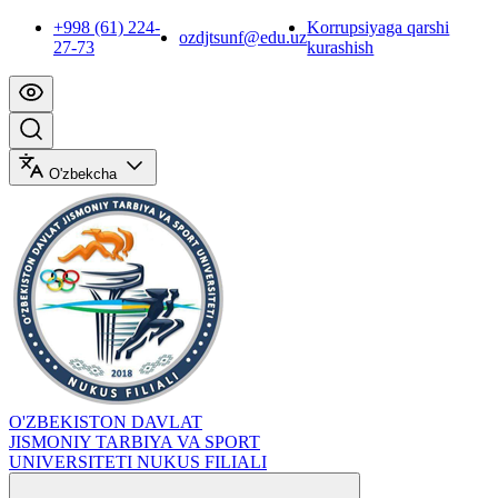
+998 (61) 224-
Korrupsiyaga qarshi
ozdjtsunf@edu.uz
27-73
kurashish
O'zbekcha
O'ZBEKISTON DAVLAT
JISMONIY TARBIYA VA SPORT
UNIVERSITETI NUKUS FILIALI