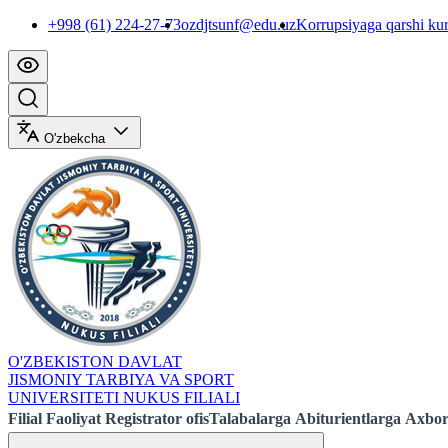
+998 (61) 224-27-73
ozdjtsunf@edu.uz
Korrupsiyaga qarshi ku
O'zbekcha
O'ZBEKISTON DAVLAT
JISMONIY TARBIYA VA SPORT
UNIVERSITETI NUKUS FILIALI
Filial
Faoliyat
Registrator ofis
Talabalarga
Abiturientlarga
Axbor