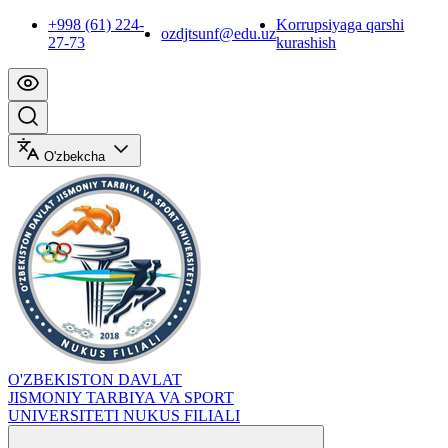
+998 (61) 224-
Korrupsiyaga qarshi
ozdjtsunf@edu.uz
27-73
kurashish
O'zbekcha
O'ZBEKISTON DAVLAT
JISMONIY TARBIYA VA SPORT
UNIVERSITETI NUKUS FILIALI