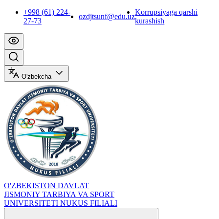
+998 (61) 224-
Korrupsiyaga qarshi
ozdjtsunf@edu.uz
27-73
kurashish
O'zbekcha
O'ZBEKISTON DAVLAT
JISMONIY TARBIYA VA SPORT
UNIVERSITETI NUKUS FILIALI