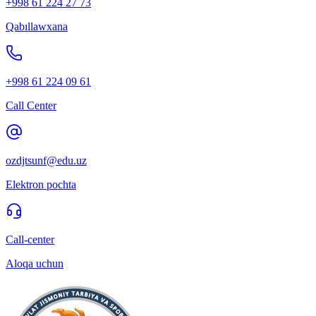
+998 61 224 27 73
Qabıllawxana
+998 61 224 09 61
Call Center
ozdjtsunf@edu.uz
Elektron pochta
Call-center
Aloqa uchun