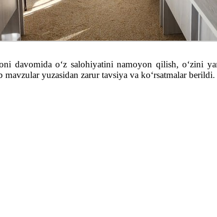
ni davomida o‘z salohiyatini namoyon qilish, o‘zini ya
rb mavzular yuzasidan zarur tavsiya va ko‘rsatmalar berildi.