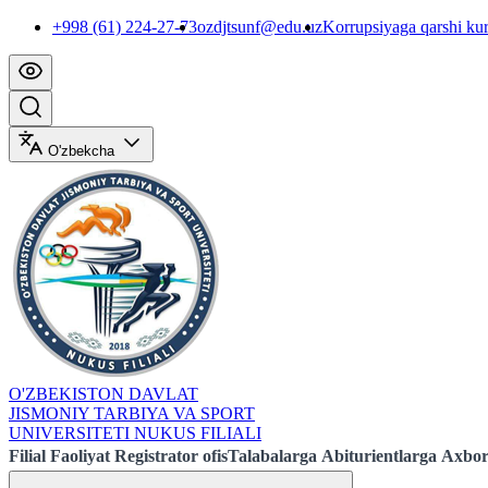
+998 (61) 224-27-73
ozdjtsunf@edu.uz
Korrupsiyaga qarshi ku
O'zbekcha
O'ZBEKISTON DAVLAT
JISMONIY TARBIYA VA SPORT
UNIVERSITETI NUKUS FILIALI
Filial
Faoliyat
Registrator ofis
Talabalarga
Abiturientlarga
Axbor