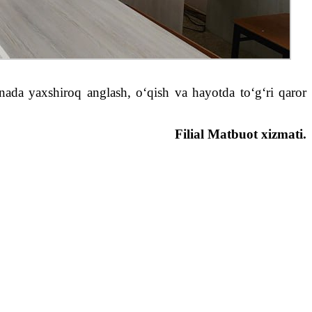
nada yaxshiroq anglash, o‘qish va hayotda to‘g‘ri qaror
Filial Matbuot xizmati.