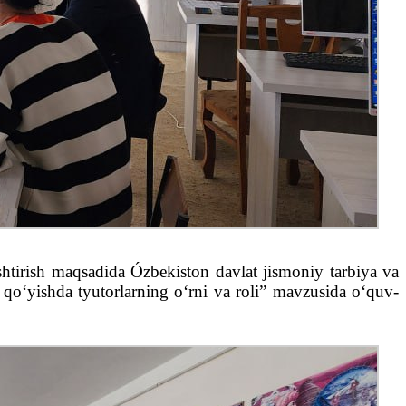
ishtirish maqsadida Ózbekiston davlat jismoniy tarbiya va
ga qo‘yishda tyutorlarning o‘rni va roli” mavzusida o‘quv-