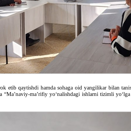
irok etib qaytishdi hamda sohaga oid yangilikar bilan tan
ida “Ma’naviy-ma’rifiy yo‘nalishdagi ishlarni tizimli yo‘l