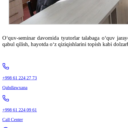
O‘quv-seminar davomida tyutorlar talabaga o‘quv jarayo
qabul qilish, hayotda o‘z qiziqishlarini topish kabi dolza
+998 61 224 27 73
Qabıllawxana
+998 61 224 09 61
Call Center