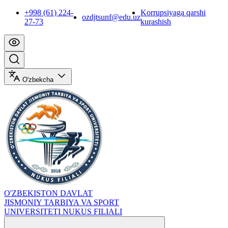
+998 (61) 224-
Korrupsiyaga qarshi
ozdjtsunf@edu.uz
27-73
kurashish
O'zbekcha
O'ZBEKISTON DAVLAT
JISMONIY TARBIYA VA SPORT
UNIVERSITETI NUKUS FILIALI