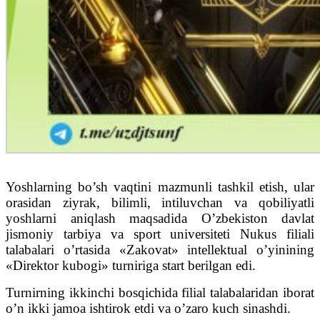
Yoshlarning bo’sh vaqtini mazmunli tashkil etish, ular
orasidan ziyrak, bilimli, intiluvchan va qobiliyatli
yoshlarni aniqlash maqsadida O’zbekiston davlat
jismoniy tarbiya va sport universiteti Nukus filiali
talabalari o’rtasida «Zakovat» intellektual o’yinining
«Direktor kubogi» turniriga start berilgan edi.
Turnirning ikkinchi bosqichida filial talabalaridan iborat
o’n ikki jamoa ishtirok etdi va o’zaro kuch sinashdi.