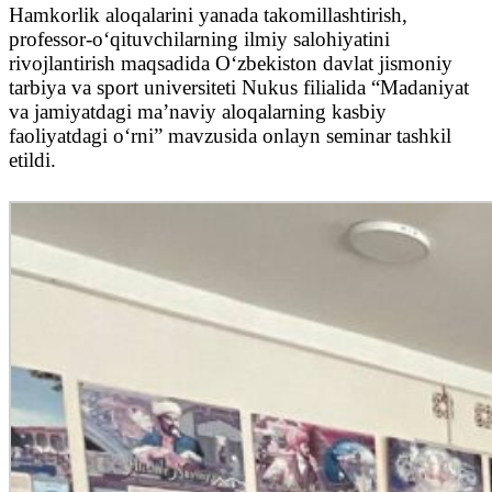
Hamkorlik aloqalarini yanada takomillashtirish,
professor-oʻqituvchilarning ilmiy salohiyatini
rivojlantirish maqsadida Oʻzbekiston davlat jismoniy
tarbiya va sport universiteti Nukus filialida “Madaniyat
va jamiyatdagi maʼnaviy aloqalarning kasbiy
faoliyatdagi oʻrni” mavzusida onlayn seminar tashkil
etildi.