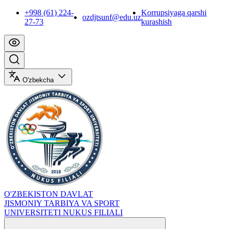
+998 (61) 224-
Korrupsiyaga qarshi
ozdjtsunf@edu.uz
27-73
kurashish
O'zbekcha
O'ZBEKISTON DAVLAT
JISMONIY TARBIYA VA SPORT
UNIVERSITETI NUKUS FILIALI