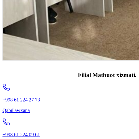
Filial Matbuot xizmati.
+998 61 224 27 73
Qabıllawxana
+998 61 224 09 61