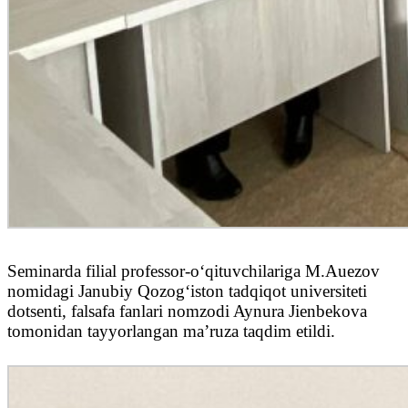
Seminarda filial professor-oʻqituvchilariga M.Auezov
nomidagi Janubiy Qozogʻiston tadqiqot universiteti
dotsenti, falsafa fanlari nomzodi Aynura Jienbekova
tomonidan tayyorlangan maʼruza taqdim etildi.