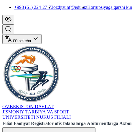
+998 (61) 224-27-73
ozdjtsunf@edu.uz
Korrupsiyaga qarshi ku
O'zbekcha
O'ZBEKISTON DAVLAT
JISMONIY TARBIYA VA SPORT
UNIVERSITETI NUKUS FILIALI
Filial
Faoliyat
Registrator ofis
Talabalarga
Abiturientlarga
Axbor