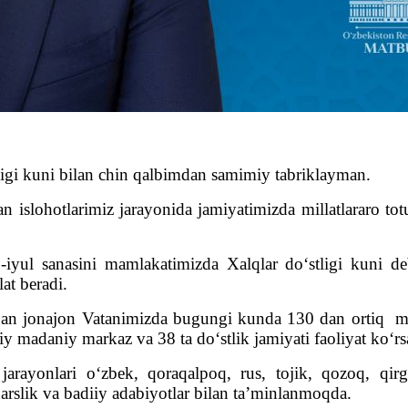
tligi kuni bilan chin qalbimdan samimiy tabriklayman.
 islohotlarimiz jarayonida jamiyatimizda millatlararo to
iyul sanasini mamlakatimizda Xalqlar do‘stligi kuni de
at beradi.
igan jonajon Vatanimizda bugungi kunda 130 dan ortiq mill
iy madaniy markaz va 38 ta do‘stlik jamiyati faoliyat ko‘r
arayonlari o‘zbek, qoraqalpoq, rus, tojik, qozoq, qirg
arslik va badiiy adabiyotlar bilan ta’minlanmoqda.