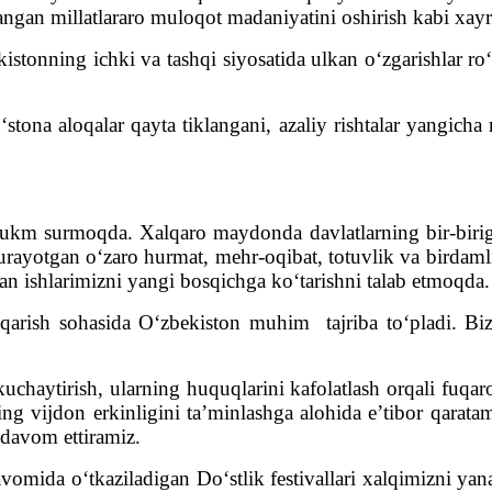
langan millatlararo muloqot madaniyatini oshirish kabi xayr
ekistonning ichki va tashqi siyosatida ulkan o‘zgarishlar r
‘stona aloqalar qayta tiklangani, azaliy rishtalar yangic
ukm surmoqda. Xalqaro maydonda davlatlarning bir-bir
rayotgan o‘zaro hurmat, mehr-oqibat, totuvlik va birdam
gan ishlarimizni yangi bosqichga ko‘tarishni talab etmoqda.
hqarish sohasida O‘zbekiston muhim tajriba to‘pladi. 
ytirish, ularning huquqlarini kafolatlash orqali fuqarolik j
ning vijdon erkinligini ta’minlashga alohida e’tibor qarata
 davom ettiramiz.
omida o‘tkaziladigan Do‘stlik festivallari xalqimizni yana