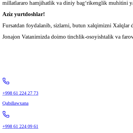
millatlararo hamjihatlik va diniy bag‘rikenglik muhitin
Aziz yurtdoshlar!
Fursatdan foydalanib, sizlarni, butun xalqimizni Xalqlar
Jonajon Vatanimizda doimo tinchlik-osoyishtalik va farov
+998 61 224 27 73
Qabıllawxana
+998 61 224 09 61