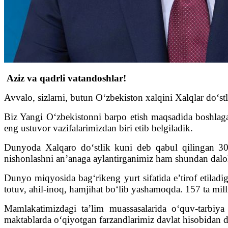
Aziz va qadrli vatandoshlar!
Avvalo, sizlarni, butun O‘zbekiston xalqini Xalqlar do‘s
Biz Yangi O‘zbekistonni barpo etish maqsadida boshlagan
eng ustuvor vazifalarimizdan biri etib belgiladik.
Dunyoda Xalqaro do‘stlik kuni deb qabul qilingan 30-
nishonlashni an’anaga aylantirganimiz ham shundan dalol
Dunyo miqyosida bag‘rikeng yurt sifatida e’tirof etilad
totuv, ahil-inoq, hamjihat bo‘lib yashamoqda. 157 ta mill
Mamlakatimizdagi ta’lim muassasalarida o‘quv-tarbiya j
maktablarda o‘qiyotgan farzandlarimiz davlat hisobidan d