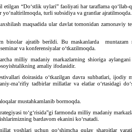
l etilgan “Do‘stlik uylari” faoliyati har taraflama qo‘lla
o‘naltirilmoqda, turli subsidiya va grantlar ajratilmoqda.
xshilash maqsadida ular davlat tomonidan zamonaviy texn
m binolar ajratib berildi. Bu maskanlarda muntazam ra
, seminar va konferensiyalar o‘tkazilmoqda.
cha milliy madaniy markazlarning shioriga aylangani
osoyishtalikning amaliy ifodasidir.
tivallari doirasida o‘tkazilgan davra suhbatlari, ijodiy mu
iy-ma’rifiy tadbirlar millatlar va elatlar o‘rtasidagi d
n aloqalar mustahkamlanib bormoqda.
trategiyasi to‘g‘risida”gi farmonda milliy madaniy markaz
ishlarimizning bardavom ekanini ko‘rsatadi.
millat yoshlari uchun qo‘shimcha qulay sharoitlar yarati