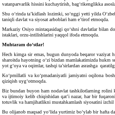
vatanparvarlik hissini kuchaytirish, bag‘rikenglikka asos
Shu o‘rinda ta’kidlash lozimki, so‘nggi yetti yilda O‘zb
taniqli davlat va siyosat arboblari ham e’tirof etmoqda.
Markaziy Osiyo mintaqasidagi qo‘shni davlatlar bilan do
istaklari, orzu-intilishlarini yaqqol ifoda etmoqda.
Muhtaram do‘stlar!
Hech kimga sir emas, bugun dunyoda beqaror vaziyat h
sharoitda hayotning o‘zi bizdan mamlakatimizda hukm su
yot g‘oya va oqimlar, tashqi ta’sirlardan asrashga qaratil
Ko‘pmillatli va ko‘pmadaniyatli jamiyatni oqilona bos
qiziqish uyg‘otmoqda.
Biz bundan buyon ham nodavlat tashkilotlarning rolini kucha
va ijtimoiy kelib chiqishidan qat’i nazar, har bir fuqaro
totuvlik va hamjihatlikni mustahkamlash siyosatini izchil
Bu olijanob maqsad yo‘lida yurtimiz bo‘ylab bir hafta dav