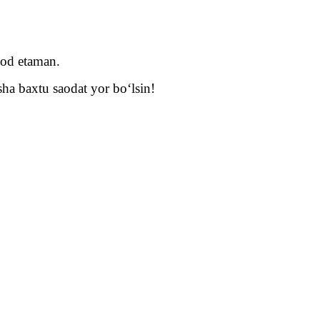
bod etaman.
ha baxtu saodat yor bo‘lsin!