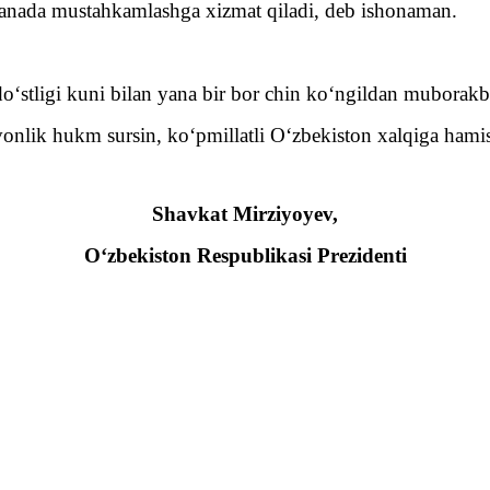
i yanada mustahkamlashga xizmat qiladi, deb ishonaman.
 do‘stligi kuni bilan yana bir bor chin ko‘ngildan muborak
onlik hukm sursin, ko‘pmillatli O‘zbekiston xalqiga hamis
Shavkat Mirziyoyev,
O‘zbekiston Respublikasi Prezidenti