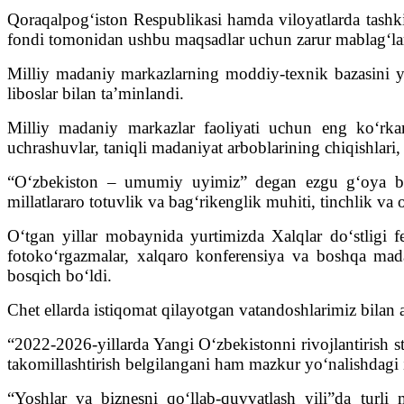
Qoraqalpog‘iston Respublikasi hamda viloyatlarda tashki
fondi tomonidan ushbu maqsadlar uchun zarur mablag‘lar y
Milliy madaniy markazlarning moddiy-texnik bazasini ya
liboslar bilan ta’minlandi.
Milliy madaniy markazlar faoliyati uchun eng ko‘rka
uchrashuvlar, taniqli madaniyat arboblarining chiqishlari
“O‘zbekiston – umumiy uyimiz” degan ezgu g‘oya bar
millatlararo totuvlik va bag‘rikenglik muhiti, tinchlik va 
O‘tgan yillar mobaynida yurtimizda Xalqlar do‘stligi fes
fotoko‘rgazmalar, xalqaro konferensiya va boshqa madan
bosqich bo‘ldi.
Chet ellarda istiqomat qilayotgan vatandoshlarimiz bila
“2022-2026-yillarda Yangi O‘zbekistonni rivojlantirish s
takomillashtirish belgilangani ham mazkur yo‘nalishdagi 
“Yoshlar va biznesni qo‘llab-quvvatlash yili”da turli 