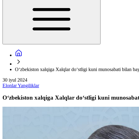
O‘zbekiston xalqiga Хalqlar do‘stligi kuni munosabati bilan ba
30 iyul 2024
Elonlar
Yangiliklar
O‘zbekiston xalqiga Хalqlar do‘stligi kuni munosabat