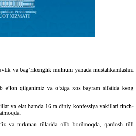
tuvlik va bag‘rikenglik muhitini yanada mustahkamlashni
b e’lon qilganimiz va o‘ziga xos bayram sifatida keng
at va elat hamda 16 ta diniy konfessiya vakillari tinch-
satmoqda.
‘iz va turkman tillarida olib borilmoqda, qardosh tilli