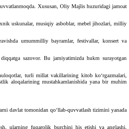
b-quvvatlanmoqda. Xususan, Oliy Majlis huzuridagi jamoat
ik uskunalar, musiqiy asboblar, mebel jihozlari, milliy
vishda umummilliy bayramlar, festivallar, konsert va
 diqqatga sazovor. Bu jamiyatimizda hukm surayotgan
loqotlar, turli millat vakillarining kitob ko‘rgazmalari,
o‘stlik aloqalarining mustahkamlanishida yana bir muhim
larni davlat tomonidan qo‘llab-quvvatlash tizimini yanada
sh, ularning fuqarolik burchini his etishi va anglashi,