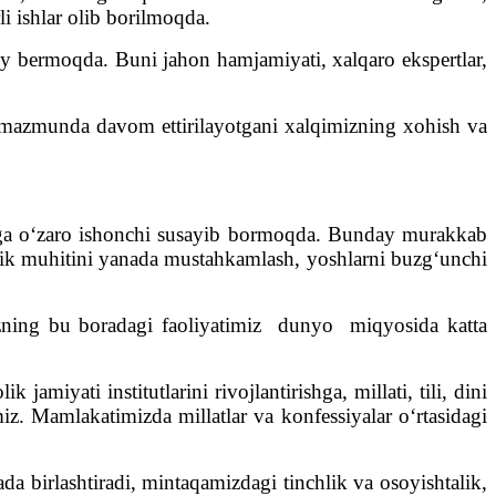
li ishlar olib borilmoqda.
o‘y bermoqda. Buni jahon hamjamiyati, xalqaro ekspertlar,
ha mazmunda davom ettirilayotgani xalqimizning xohish va
iga o‘zaro ishonchi susayib bormoqda. Bunday murakkab
lik muhitini yanada mustahkamlash, yoshlarni buzg‘unchi
Bizning bu boradagi faoliyatimiz dunyo miqyosida katta
amiyati institutlarini rivojlantirishga, millati, tili, dini
miz. Mamlakatimizda millatlar va konfessiyalar o‘rtasidagi
da birlashtiradi, mintaqamizdagi tinchlik va osoyishtalik,