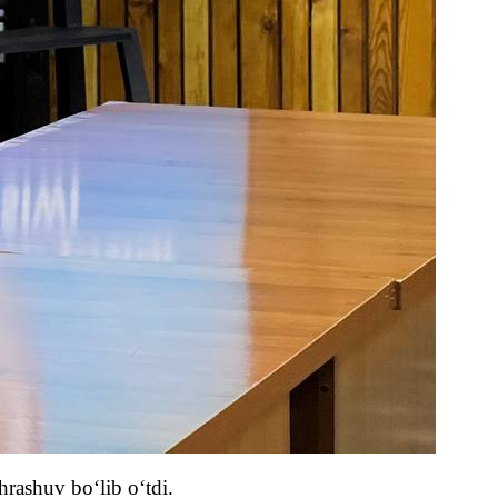
hrashuv bo‘lib o‘tdi.