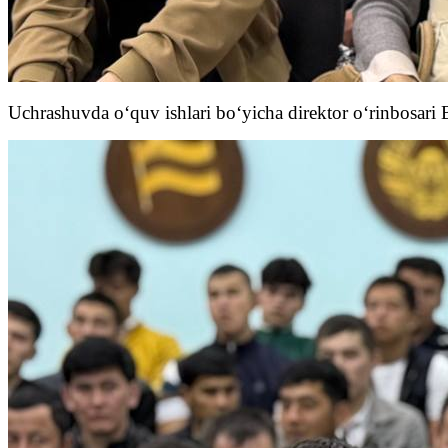
Uchrashuvda o‘quv ishlari bo‘yicha direktor o‘rinbosari B.