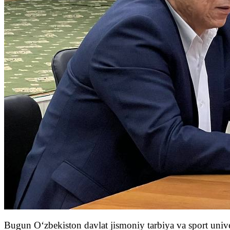
Bugun O‘zbekiston davlat jismoniy tarbiya va sport unive