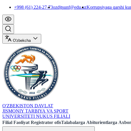
+998 (61) 224-27-73
ozdjtsunf@edu.uz
Korrupsiyaga qarshi ku
O'zbekcha
O'ZBEKISTON DAVLAT
JISMONIY TARBIYA VA SPORT
UNIVERSITETI NUKUS FILIALI
Filial
Faoliyat
Registrator ofis
Talabalarga
Abiturientlarga
Axbor