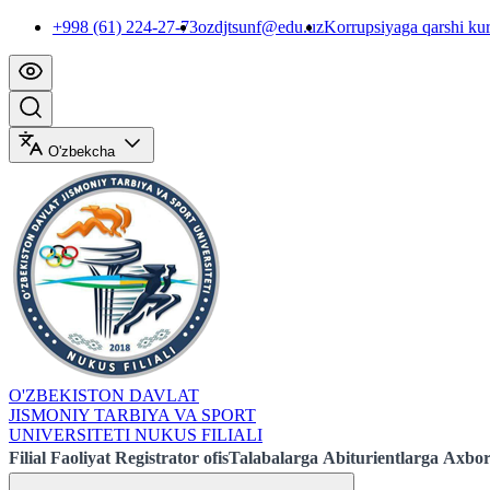
+998 (61) 224-27-73
ozdjtsunf@edu.uz
Korrupsiyaga qarshi ku
O'zbekcha
O'ZBEKISTON DAVLAT
JISMONIY TARBIYA VA SPORT
UNIVERSITETI NUKUS FILIALI
Filial
Faoliyat
Registrator ofis
Talabalarga
Abiturientlarga
Axbor