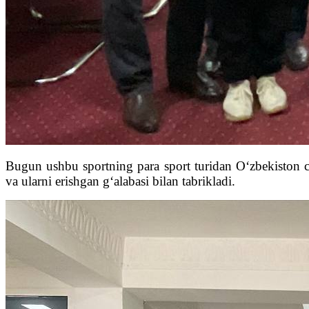
Bugun ushbu sportning para sport turidan O‘zbekiston chem
va ularni erishgan g‘alabasi bilan tabrikladi.