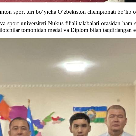
inton sport turi bo‘yicha O‘zbekiston chempionati bo‘lib o
sport universiteti Nukus filiali talabalari orasidan ham s
kilotchilar tomonidan medal va Diplom bilan taqdirlangan e