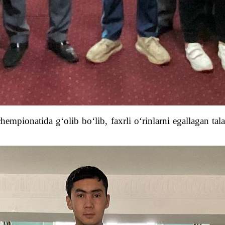
pionatida g‘olib bo‘lib, faxrli o‘rinlarni egallagan talab