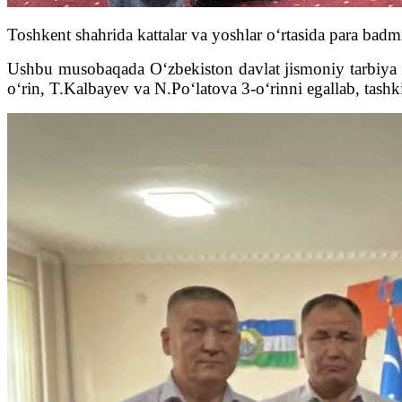
Toshkent shahrida kattalar va yoshlar o‘rtasida para badm
Ushbu musobaqada O‘zbekiston davlat jismoniy tarbiya va 
o‘rin, T.Kalbayev va N.Po‘latova 3-o‘rinni egallab, tash