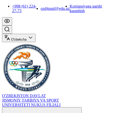
+998 (61) 224-
Korrupsiyaga qarshi
ozdjtsunf@edu.uz
27-73
kurashish
O'zbekcha
O'ZBEKISTON DAVLAT
JISMONIY TARBIYA VA SPORT
UNIVERSITETI NUKUS FILIALI