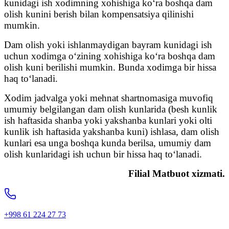
kunidagi ish xodimning xohishiga ko‘ra boshqa dam
olish kunini berish bilan kompensatsiya qilinishi
mumkin.
Dam olish yoki ishlanmaydigan bayram kunidagi ish
uchun xodimga o‘zining xohishiga ko‘ra boshqa dam
olish kuni berilishi mumkin. Bunda xodimga bir hissa
haq to‘lanadi.
Xodim jadvalga yoki mehnat shartnomasiga muvofiq
umumiy belgilangan dam olish kunlarida (besh kunlik
ish haftasida shanba yoki yakshanba kunlari yoki olti
kunlik ish haftasida yakshanba kuni) ishlasa, dam olish
kunlari esa unga boshqa kunda berilsa, umumiy dam
olish kunlaridagi ish uchun bir hissa haq to‘lanadi.
Filial Matbuot xizmati.
+998 61 224 27 73