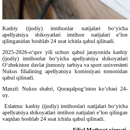
Kasbiy (ijodiy) imtihonlar natijalari bo‘yicha
apellyatsiya shikoyatlari imtihon natijalari e’lon
qilinganidan boshlab 24 soat ichida qabul qilinadi.
2025-2026-o‘quv yili uchun qabul jarayonida kasbiy
(ijodiy) imtihonlar bo‘yicha apellyatsiya shikoyatlari
O‘zbekiston davlat jismoniy tarbiya va sport universiteti
Nukus filialining apellyatsiya komissiyasi tomonidan
qabul qilinadi.
Manzil: Nukus shahri, Qoraqalpog‘iston ko‘chasi 24-
uy.
Eslatma: kasbiy (ijodiy) imtihonlari natijalari bo‘yicha
apellyatsiya shikoyatlari imtihon natijalari e’lon qilingan
vaqtdan boshlab 24 soat ichida qabul qilinadi.
Filial Matbuot xizmati.