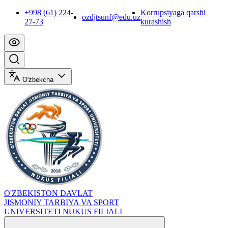
+998 (61) 224-
Korrupsiyaga qarshi
ozdjtsunf@edu.uz
27-73
kurashish
O'zbekcha
O'ZBEKISTON DAVLAT
JISMONIY TARBIYA VA SPORT
UNIVERSITETI NUKUS FILIALI