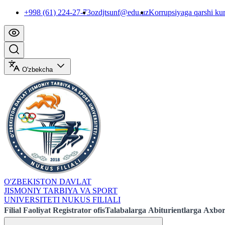
+998 (61) 224-27-73
ozdjtsunf@edu.uz
Korrupsiyaga qarshi ku
O'zbekcha
O'ZBEKISTON DAVLAT
JISMONIY TARBIYA VA SPORT
UNIVERSITETI NUKUS FILIALI
Filial
Faoliyat
Registrator ofis
Talabalarga
Abiturientlarga
Axbor