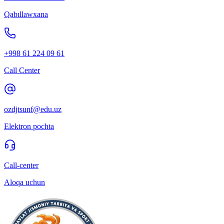
Qabıllawxana
+998 61 224 09 61
Call Center
ozdjtsunf@edu.uz
Elektron pochta
Call-center
Aloqa uchun