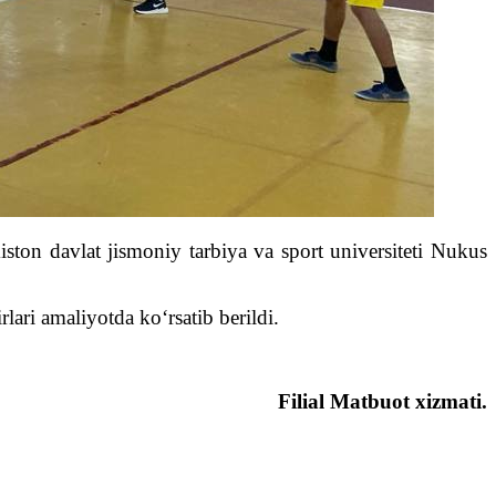
ton davlat jismoniy tarbiya va sport universiteti Nukus
lari amaliyotda ko‘rsatib berildi.
Filial Matbuot xizmati.