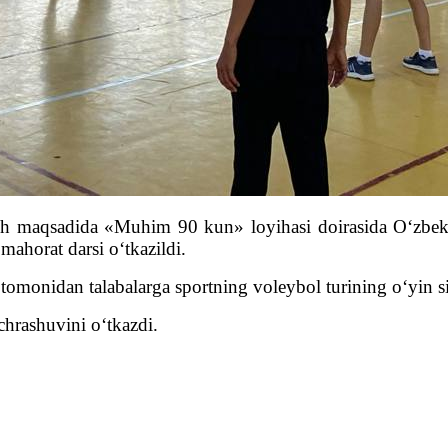
h maqsadida «Muhim 90 kun» loyihasi doirasida O‘zbekis
 mahorat darsi o‘tkazildi.
tomonidan talabalarga sportning voleybol turining o‘yin sir
chrashuvini o‘tkazdi.