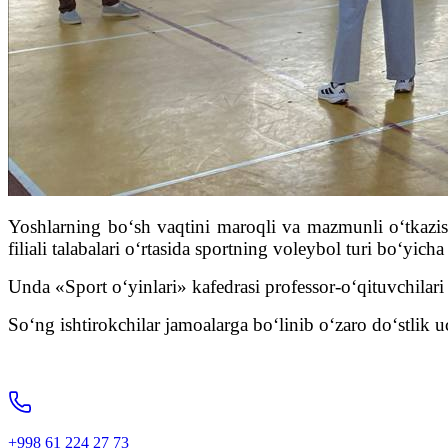
Yoshlarning bo‘sh vaqtini maroqli va mazmunli o‘tkazis
filiali talabalari o‘rtasida sportning voleybol turi bo‘yicha
Unda «Sport o‘yinlari» kafedrasi professor-o‘qituvchilari 
So‘ng ishtirokchilar jamoalarga bo‘linib o‘zaro do‘stlik u
+998 61 224 27 73