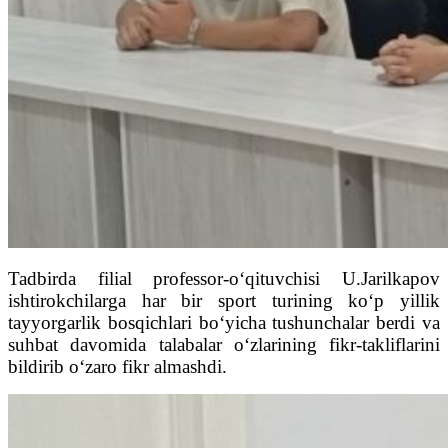
Tadbirda filial professor-o‘qituvchisi U.Jarilkapov
ishtirokchilarga har bir sport turining ko‘p yillik
tayyorgarlik bosqichlari bo‘yicha tushunchalar berdi va
suhbat davomida talabalar o‘zlarining fikr-takliflarini
bildirib o‘zaro fikr almashdi.