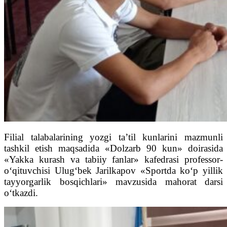
Filial talabalarining yozgi ta’til kunlarini mazmunli
tashkil etish maqsadida «Dolzarb 90 kun» doirasida
«Yakka kurash va tabiiy fanlar» kafedrasi professor-
o‘qituvchisi Ulug‘bek Jarilkapov «Sportda ko‘p yillik
tayyorgarlik bosqichlari» mavzusida mahorat darsi
o‘tkazdi.