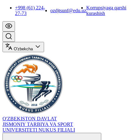
+998 (61) 224-
Korrupsiyaga qarshi
ozdjtsunf@edu.uz
27-73
kurashish
O'zbekcha
O'ZBEKISTON DAVLAT
JISMONIY TARBIYA VA SPORT
UNIVERSITETI NUKUS FILIALI