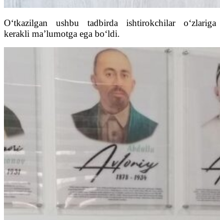
O‘tkazilgan ushbu tadbirda ishtirokchilar o‘zlariga
kerakli ma’lumotga ega bo‘ldi.