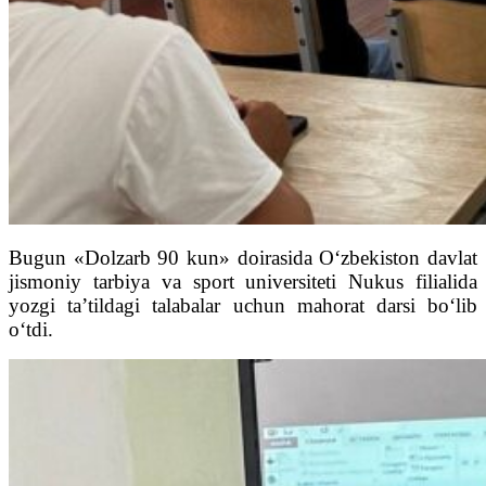
Bugun «Dolzarb 90 kun» doirasida O‘zbekiston davlat
jismoniy tarbiya va sport universiteti Nukus filialida
yozgi ta’tildagi talabalar uchun mahorat darsi bo‘lib
o‘tdi.