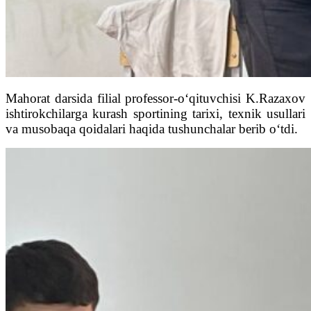
Mahorat darsida filial professor-o‘qituvchisi K.Razaxov
ishtirokchilarga kurash sportining tarixi, texnik usullari
va musobaqa qoidalari haqida tushunchalar berib o‘tdi.