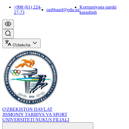
+998 (61) 224-
Korrupsiyaga qarshi
ozdjtsunf@edu.uz
27-73
kurashish
O'zbekcha
O'ZBEKISTON DAVLAT
JISMONIY TARBIYA VA SPORT
UNIVERSITETI NUKUS FILIALI